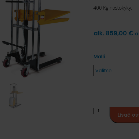
400 Kg nostokyky.
alk.
859,00
€
a
Malli
Lisää os