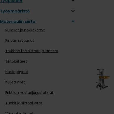
Työpisteet
Työympäristö
Materiaalin siirto
Rullakot ja nokkakärryt
Pinoamisvaunut
Trukkien lisälaitteet ja lisäosat
Siirtolaitteet
Nostopöydät
Kuljettimet
Erikkilan nosturijärjestelmät
Tunkit ja siirtoalustat
Vaunut ja kärryt