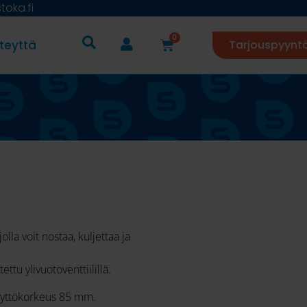
oka.fi
0
teyttä
Tarjouspyynt
lla voit nostaa, kuljettaa ja
ettu ylivuotoventtiilillä.
äyttökorkeus 85 mm.