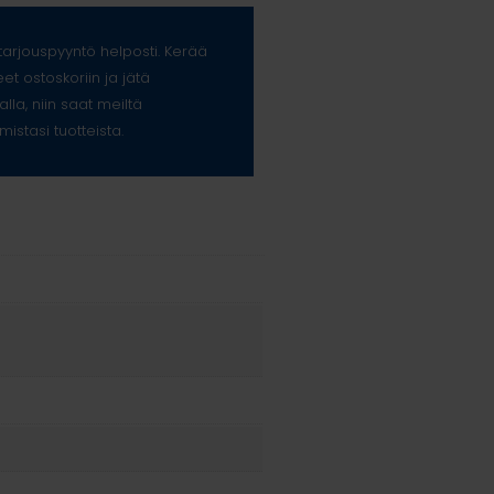
arjouspyyntö helposti. Kerää
eet ostoskoriin ja jätä
alla, niin saat meiltä
mistasi tuotteista.