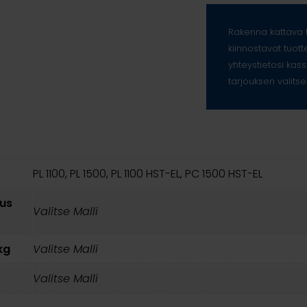
Rakenna kattava t
kiinnostavat tuott
yhteystietosi kass
tarjouksen valitse
PL 1100, PL 1500, PL 1100 HST-EL, PC 1500 HST-EL
us
Valitse Malli
kg
Valitse Malli
Valitse Malli