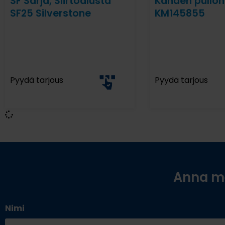
SF Sarja, Siirtoalusta
Kahden pullon
SF25 Silverstone
KM145855
Pyydä tarjous
Pyydä tarjous
Anna me
Nimi