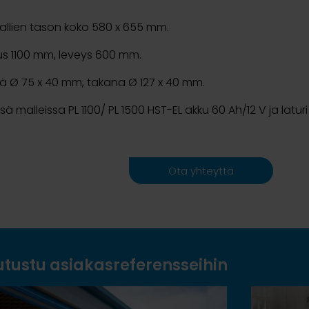
llien tason koko 580 x 655 mm.
us 1100 mm, leveys 600 mm.
ä Ø 75 x 40 mm, takana Ø 127 x 40 mm.
sä malleissa PL 1100/ PL 1500 HST-EL akku 60 Ah/12 V ja latu
Ota yhteyttä
utustu asiakasreferensseihin