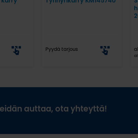
 kärry
Tynnyrikärry KM145740
S
h
2
Pyydä tarjous
a
al
idän auttaa, ota yhteyttä!