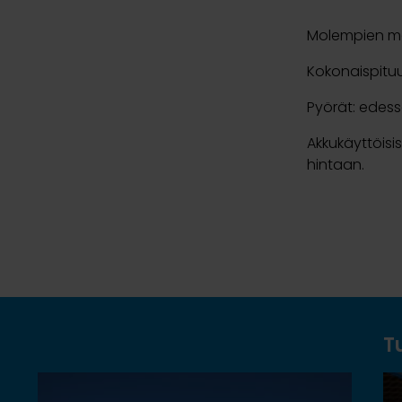
Molempien ma
Kokonaispitu
Pyörät: edess
Akkukäyttöisis
hintaan.
T