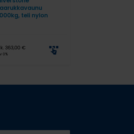
ilverstone
aarukkavaunu
000kg, teli nylon
lk.
363,00
€
v 0%