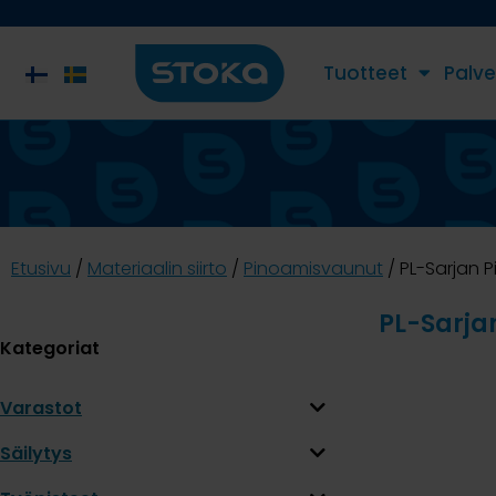
Tuotteet
Palve
Etusivu
/
Materiaalin siirto
/
Pinoamisvaunut
/ PL-Sarjan 
PL-Sarja
Kategoriat
Varastot
Säilytys