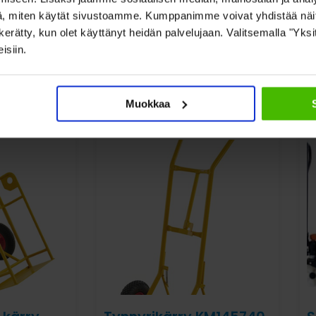
, miten käytät sivustoamme. Kumppanimme voivat yhdistää näitä t
on kerätty, kun olet käyttänyt heidän palvelujaan. Valitsemalla "Yk
isiin.
Katso myös nämä
Muokkaa