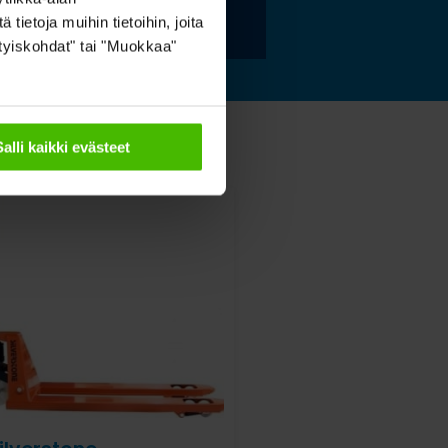
ietoja muihin tietoihin, joita
sityiskohdat" tai "Muokkaa"
Salli kaikki evästeet