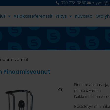
020 778 0860
myynti@st
lut
Asiakasreferenssit
Yritys
Kuvasto
Ota yh
Pinoamisvaunut
n Pinoamisvaunut
Pinoamisvaunusarja, jo
pinota tavaroita.
Kaikki mallit on varust
Nostolevyn minimik