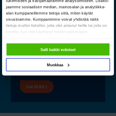
tukemiseen ja kävijämäärämme analysoimiseen. Lisäksi
jaamme sosiaalisen median, mainosalan ja analytiikka-
alan kumppaneillemme tietoja siitä, miten käytät
sivustoamme. Kumppanimme voivat yhdistää näitä
tietoja muihin tietoihin, joita olet antanut heille tai joita on
kerätty, kun olet käyttänyt heidän palvelujaan.
Valitsemalla "Yksityiskohdat" tai "Muokkaa" voit vaikuttaa
sallimiisi evästeisiin.
Saamelaismuseon ja
Salli kaikki evästeet
luontokeskuksen esineistölle
sopivat ilmastoidut ja
Muokkaa
kestävät säilytysratkaisut
Lue lisää »