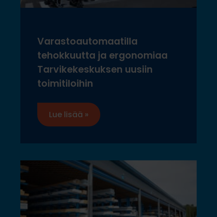
Varastoautomaatilla
tehokkuutta ja ergonomiaa
Tarvikekeskuksen uusiin
toimitiloihin
Lue lisää »