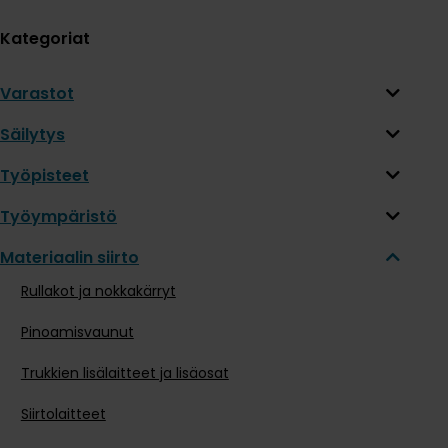
Kategoriat
Varastot
Säilytys
Työpisteet
Työympäristö
Materiaalin siirto
Rullakot ja nokkakärryt
Pinoamisvaunut
Trukkien lisälaitteet ja lisäosat
Siirtolaitteet