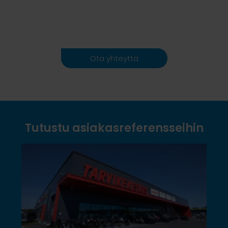
Ota yhteyttä
Tutustu asiakasreferensseihin