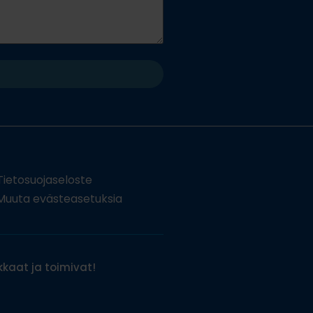
Tietosuojaseloste
uuta evästeasetuksia
kaat ja toimivat!