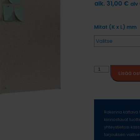
alk.
31,00
€
alv
Mitat (K x L) mm
Lisää os
Rakenna kattava t
kiinnostavat tuott
yhteystietosi kass
tarjouksen valitse