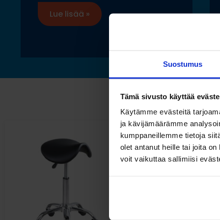
Lue lisää »
Suostumus
Tämä sivusto käyttää eväste
Käytämme evästeitä tarjoama
ja kävijämäärämme analysoim
kumppaneillemme tietoja siitä
olet antanut heille tai joita 
voit vaikuttaa sallimiisi eväste