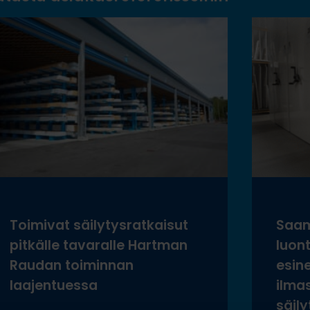
Toimivat säilytysratkaisut
Saam
pitkälle tavaralle Hartman
luon
Raudan toiminnan
esine
laajentuessa
ilma
säily