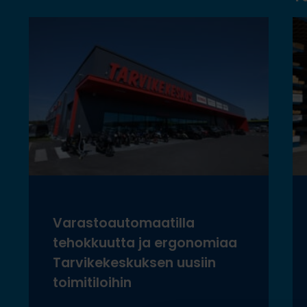
Varastoautomaatilla
tehokkuutta ja ergonomiaa
Tarvikekeskuksen uusiin
toimitiloihin