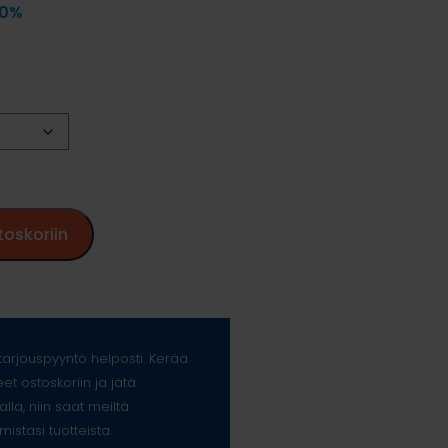
 0%
toskoriin
arjouspyyntö helposti. Kerää
eet ostoskoriin ja jätä
alla, niin saat meiltä
mistasi tuotteista.