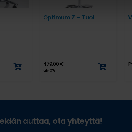
Optimum Z – Tuoli
V
479,00
€
P
alv 0%
idän auttaa, ota yhteyttä!