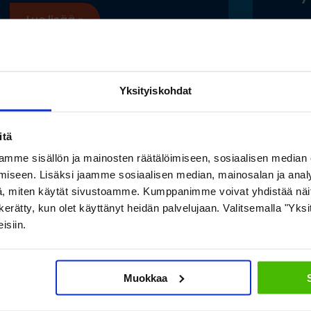
Lue lisää »
Lue
Yksityiskohdat
itä
Katso myös nämä
mme sisällön ja mainosten räätälöimiseen, sosiaalisen median
iseen. Lisäksi jaamme sosiaalisen median, mainosalan ja analy
, miten käytät sivustoamme. Kumppanimme voivat yhdistää näitä t
on kerätty, kun olet käyttänyt heidän palvelujaan. Valitsemalla "Yk
isiin.
Muokkaa