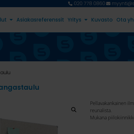
020 778 0860
myynti@st
lut
Asiakasreferenssit
Yritys
Kuvasto
Ota yh
taulu
angastaulu
Pellavakankainen ilm
reunalista.
Mukana piilokiinnikke