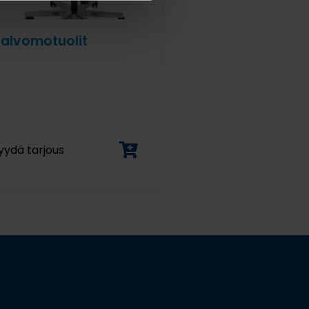
alvomotuolit
yydä tarjous