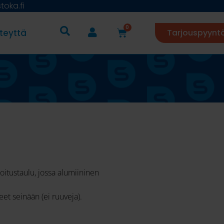
oka.fi
0
teyttä
Tarjouspyynt
oitustaulu, jossa alumiininen
et seinään (ei ruuveja).