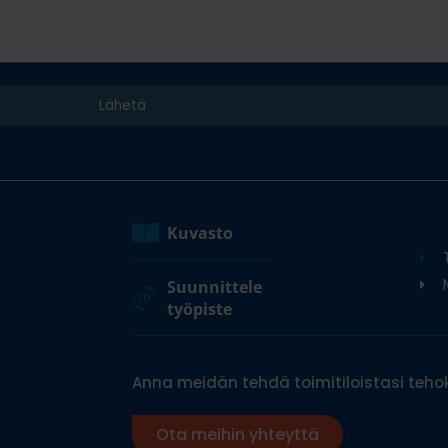
Kuvasto
M
Suunnittele
työpiste
Anna meidän tehdä toimitiloistasi tehok
Ota meihin yhteyttä