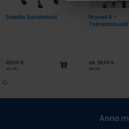
Saddle Satulatuoli
Pronet 6 –
Toimistotuolit
169,00
€
alk.
58,00
€
alv 0%
alv 0%
Anna me