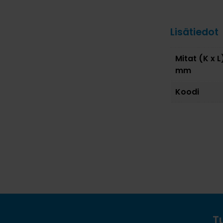
Lisätiedot
Mitat (K x L
mm
Koodi
T