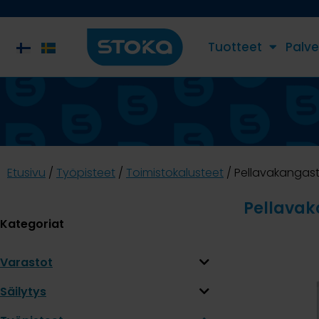
Tuotteet
Palve
Etusivu
/
Työpisteet
/
Toimistokalusteet
/ Pellavakangas
Pellavak
Kategoriat
Varastot
Säilytys