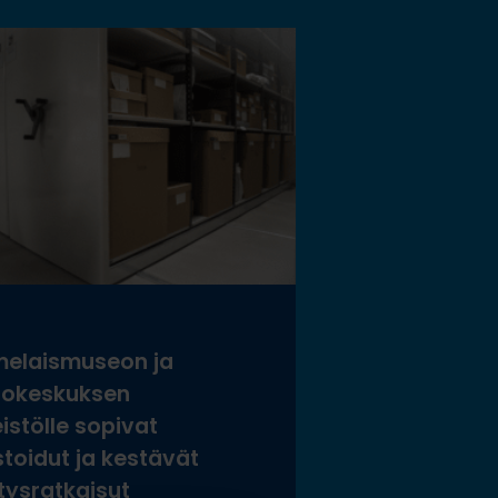
elaismuseon ja
tokeskuksen
istölle sopivat
stoidut ja kestävät
tysratkaisut