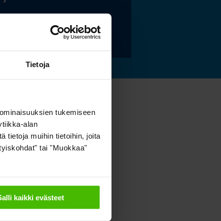
 lisää »
Tietoja
 ominaisuuksien tukemiseen
tiikka-alan
ietoja muihin tietoihin, joita
sityiskohdat" tai "Muokkaa"
Salli kaikki evästeet