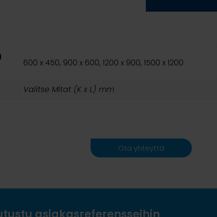
)
600 x 450, 900 x 600, 1200 x 900, 1500 x 1200
Valitse Mitat (K x L) mm
Ota yhteyttä
utustu asiakasreferensseihin