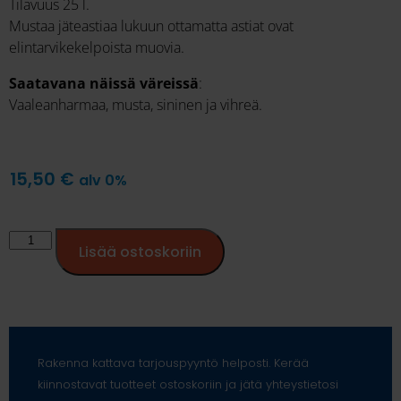
Tilavuus 25 l.
Mustaa jäteastiaa lukuun ottamatta astiat ovat
elintarvikekelpoista muovia.
Saatavana näissä väreissä
:
Vaaleanharmaa, musta, sininen ja vihreä.
15,50
€
alv 0%
Lisää ostoskoriin
Rakenna kattava tarjouspyyntö helposti. Kerää
kiinnostavat tuotteet ostoskoriin ja jätä yhteystietosi