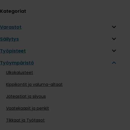
Kategoriat
Varastot
Säilytys
Työpisteet
Työympäristö
Ulkokalusteet
Kippikontit ja valuma-altaat
Jäteastiat ja siivous
Vaatekaapit ja penkit
Tikkaat ja Työtasot