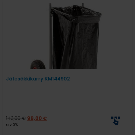
Jätesäkkikärry KM144902
143,00
€
99,00
€
alv 0%