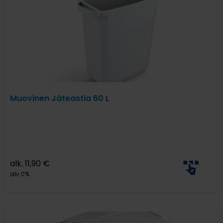
Muovinen Jäteastia 60 L
alk.
11,90
€
alv 0%