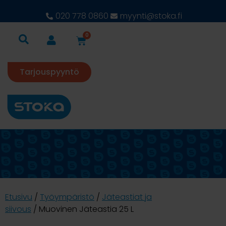
020 778 0860
myynti@stoka.fi
0
Tarjouspyyntö
Etusivu
/
Työympäristö
/
Jäteastiat ja
siivous
/ Muovinen Jäteastia 25 L