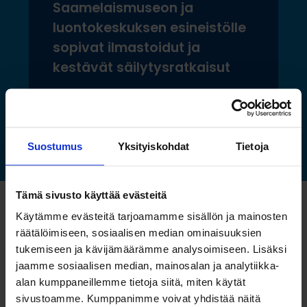
Saamelaismuseon ja
luontokeskuksen esineistölle
sopivat ilmastoidut ja
kestävät säilytysratkaisut
Lue lisää »
Suostumus
Yksityiskohdat
Tietoja
Tämä sivusto käyttää evästeitä
Katso myös nämä
Käytämme evästeitä tarjoamamme sisällön ja mainosten
räätälöimiseen, sosiaalisen median ominaisuuksien
tukemiseen ja kävijämäärämme analysoimiseen. Lisäksi
jaamme sosiaalisen median, mainosalan ja analytiikka-
alan kumppaneillemme tietoja siitä, miten käytät
sivustoamme. Kumppanimme voivat yhdistää näitä