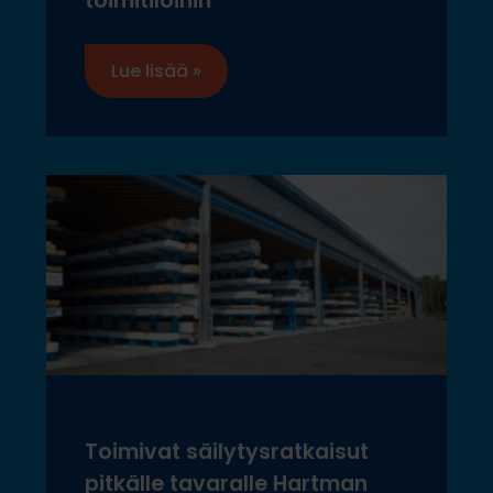
toimitiloihin
Lue lisää »
Toimivat säilytysratkaisut
pitkälle tavaralle Hartman