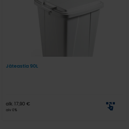
Jäteastia 90L
alk.
17,90
€
alv 0%