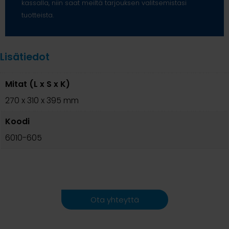
kassalla, niin saat meiltä tarjouksen valitsemistasi
tuotteista.
Lisätiedot
Mitat (L x S x K)
270 x 310 x 395 mm
Koodi
6010-605
Ota yhteyttä