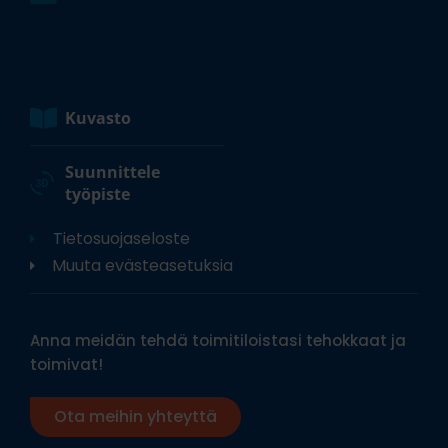
Kuvasto
Suunnittele
työpiste
Tietosuojaseloste
Muuta evästeasetuksia
Anna meidän tehdä toimitiloistasi tehokkaat ja
toimivat!
Ota meihin yhteyttä