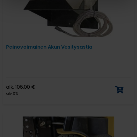
Painovoimainen Akun Vesitysastia
alk.
106,00
€
alv 0%