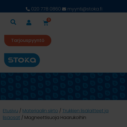
020 778 0860
myynti@stoka.fi
0
Tarjouspyyntö
Etusivu
/
Materiaalin siirto
/
Trukkien lisälaitteet ja
lisäosat
/ Magneettisuoja Haarukoihin