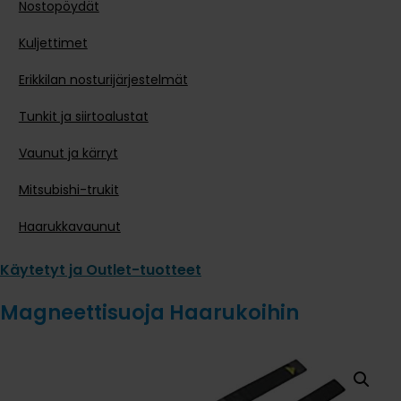
Nostopöydät
Kuljettimet
Erikkilan nosturijärjestelmät
Tunkit ja siirtoalustat
Vaunut ja kärryt
Mitsubishi-trukit
Haarukkavaunut
Käytetyt ja Outlet-tuotteet
Magneettisuoja Haarukoihin