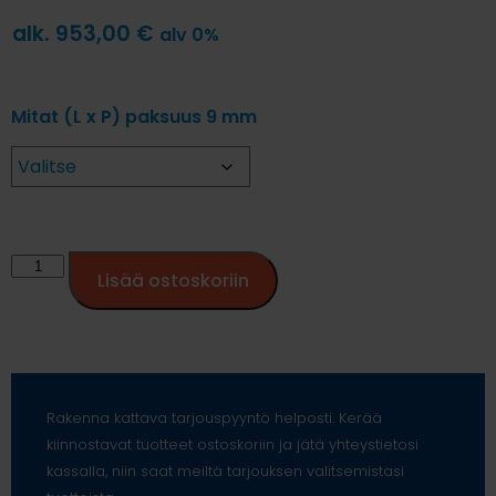
alk.
953,00
€
alv 0%
Mitat (L x P) paksuus 9 mm
Lisää ostoskoriin
Rakenna kattava tarjouspyyntö helposti. Kerää
kiinnostavat tuotteet ostoskoriin ja jätä yhteystietosi
kassalla, niin saat meiltä tarjouksen valitsemistasi