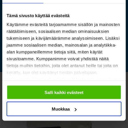
luontokeskuksen esineistölle
sopivat ilmastoidut ja
Tämä sivusto käyttää evästeitä
kestävät säilytysratkaisut
Käytämme evästeitä tarjoamamme sisällön ja mainosten
räätälöimiseen, sosiaalisen median ominaisuuksien
tukemiseen ja kävijämäärämme analysoimiseen. Lisäksi
Lue lisää »
jaamme sosiaalisen median, mainosalan ja analytiikka-
alan kumppaneillemme tietoja siitä, miten käytät
sivustoamme. Kumppanimme voivat yhdistää näitä
tietoja muihin tietoihin, joita olet antanut heille tai joita on
kerätty, kun olet käyttänyt heidän palvelujaan.
Valitsemalla "Yksityiskohdat" tai "Muokkaa" voit vaikuttaa
Katso myös nämä
sallimiisi evästeisiin.
Salli kaikki evästeet
Muokkaa