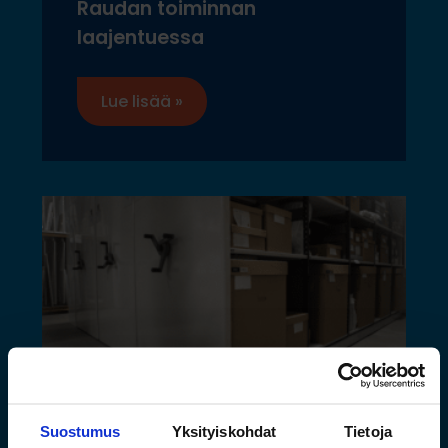
Raudan toiminnan
laajentuessa
Lue lisää »
Suostumus
Yksityiskohdat
Tietoja
Saamelaismuseon ja