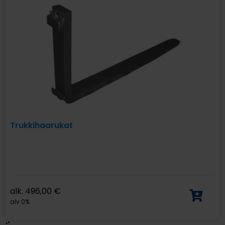
Trukkihaarukat
alk.
496,00
€
alv 0%