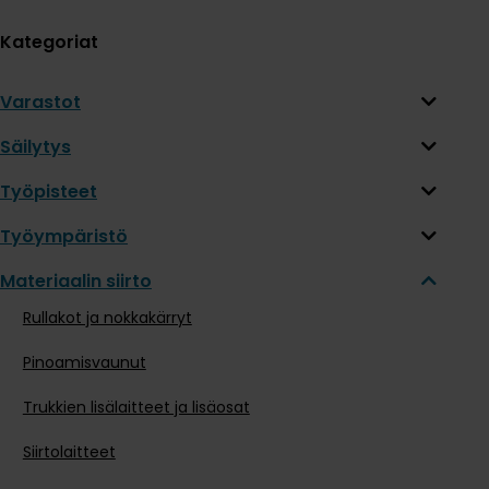
Kategoriat
Varastot
Säilytys
Työpisteet
Työympäristö
Materiaalin siirto
Rullakot ja nokkakärryt
Pinoamisvaunut
Trukkien lisälaitteet ja lisäosat
Siirtolaitteet