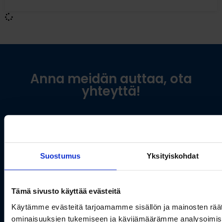
Anna meidän auttaa, ota
yhteyttä!
Nimi
Suostumus
Yksityiskohdat
Sähköposti
Tämä sivusto käyttää evästeitä
Käytämme evästeitä tarjoamamme sisällön ja mainosten räät
Viesti
ominaisuuksien tukemiseen ja kävijämäärämme analysoimis