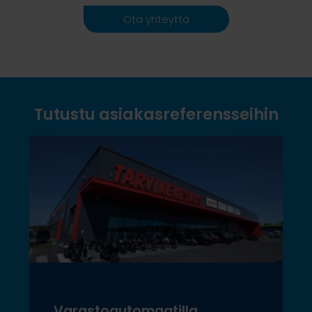
Ota yhteyttä
Tutustu asiakasreferensseihin
Varastoautomaatilla