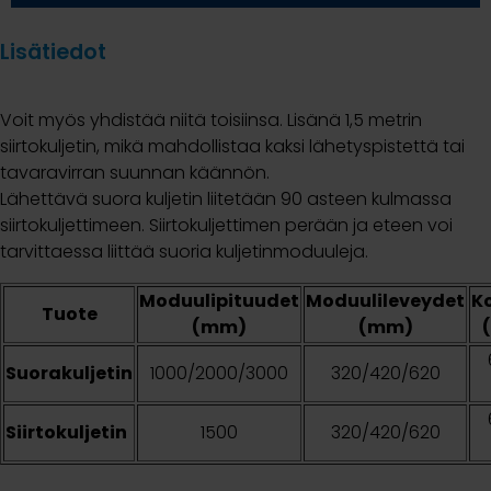
Lisätiedot
Voit myös yhdistää niitä toisiinsa. Lisänä 1,5 metrin
siirtokuljetin, mikä mahdollistaa kaksi lähetyspistettä tai
tavaravirran suunnan käännön.
Lähettävä suora kuljetin liitetään 90 asteen kulmassa
siirtokuljettimeen. Siirtokuljettimen perään ja eteen voi
tarvittaessa liittää suoria kuljetinmoduuleja.
Moduulipituudet
Moduulileveydet
K
Tuote
(mm)
(mm)
Suorakuljetin
1000/2000/3000
320/420/620
Siirtokuljetin
1500
320/420/620