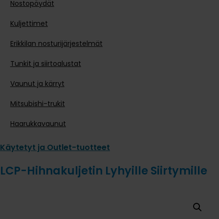
Nostopöydät
Kuljettimet
Erikkilan nosturijärjestelmät
Tunkit ja siirtoalustat
Vaunut ja kärryt
Mitsubishi-trukit
Haarukkavaunut
Käytetyt ja Outlet-tuotteet
LCP-Hihnakuljetin Lyhyille Siirtymille