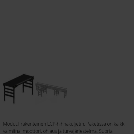
Moduulirakenteinen LCP-hihnakuljetin. Paketissa on kaikki
valmiina: moottori, ohjaus ja turvajärjestelmä. Suoria