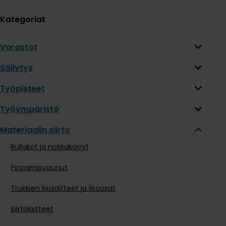
Kategoriat
Varastot
Säilytys
Työpisteet
Työympäristö
Materiaalin siirto
Rullakot ja nokkakärryt
Pinoamisvaunut
Trukkien lisälaitteet ja lisäosat
Siirtolaitteet