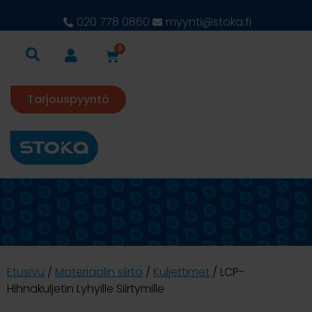
020 778 0860
myynti@stoka.fi
0
Tarjouspyyntö
Etusivu
/
Materiaalin siirto
/
Kuljettimet
/ LCP-
Hihnakuljetin Lyhyille Siirtymille