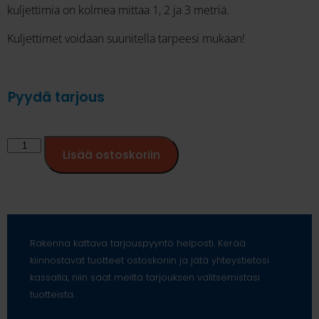
kuljettimia on kolmea mittaa 1, 2 ja 3 metriä.
Kuljettimet voidaan suunitella tarpeesi mukaan!
Pyydä tarjous
Lisää ostoskoriin
Rakenna kattava tarjouspyyntö helposti. Kerää
kiinnostavat tuotteet ostoskoriin ja jätä yhteystietosi
kassalla, niin saat meiltä tarjouksen valitsemistasi
tuotteista.