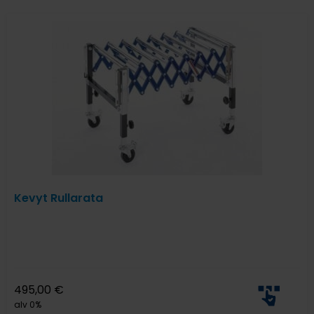
Kevyt Rullarata
495,00
€
alv 0%