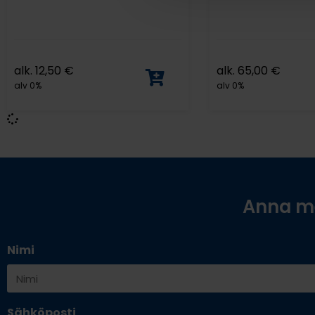
alk.
12,50
€
alk.
65,00
€
alv 0%
alv 0%
Anna me
Nimi
Sähköposti