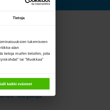
Tietoja
 ominaisuuksien tukemiseen
tiikka-alan
ietoja muihin tietoihin, joita
sityiskohdat" tai "Muokkaa"
Salli kaikki evästeet
umbo-tilanjakaja