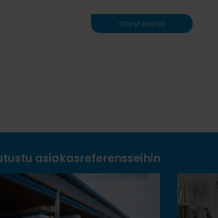
Ota yhteyttä
utustu asiakasreferensseihin