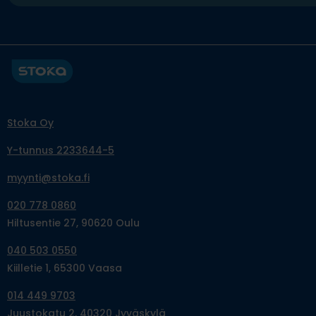
Stoka Oy
Y-tunnus 2233644-5
myynti@stoka.fi
020 778 0860
Hiltusentie 27, 90620 Oulu
040 503 0550
Kiilletie 1, 65300 Vaasa
014 449 9703
Juustokatu 2, 40320 Jyväskylä