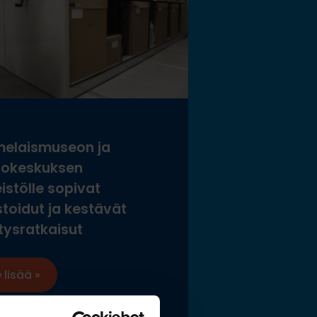
elaismuseon ja
tokeskuksen
istölle sopivat
stoidut ja kestävät
tysratkaisut
 lisää »