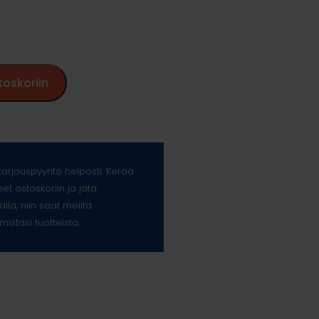
toskoriin
arjouspyyntö helposti. Kerää
eet ostoskoriin ja jätä
alla, niin saat meiltä
mistasi tuotteista.