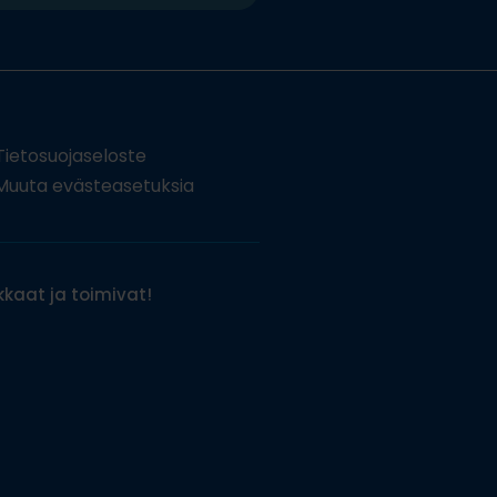
Tietosuojaseloste
uuta evästeasetuksia
kaat ja toimivat!