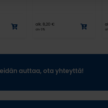
alk.
8,20
€
a
alv 0%
al
idän auttaa, ota yhteyttä!