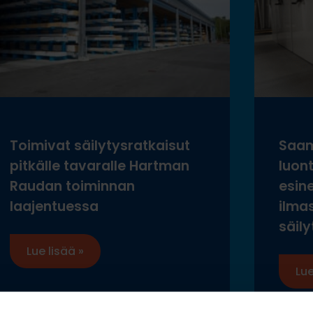
Toimivat säilytysratkaisut
Saam
pitkälle tavaralle Hartman
luon
Raudan toiminnan
esine
laajentuessa
ilma
säily
Lue lisää »
Lue