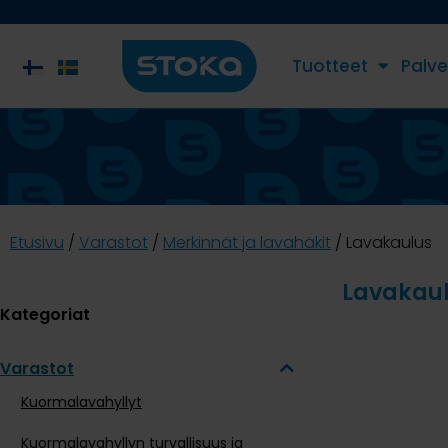
Tuotteet
Palve
Etusivu
/
Varastot
/
Merkinnät ja lavahäkit
/ Lavakaulus
Lavakau
Kategoriat
Varastot
Kuormalavahyllyt
Kuormalavahyllyn turvallisuus ja