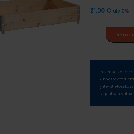
21,00
€
alv 0%
Lisää os
Rakenna kattava t
kiinnostavat tuott
yhteystietosi kass
tarjouksen valitse