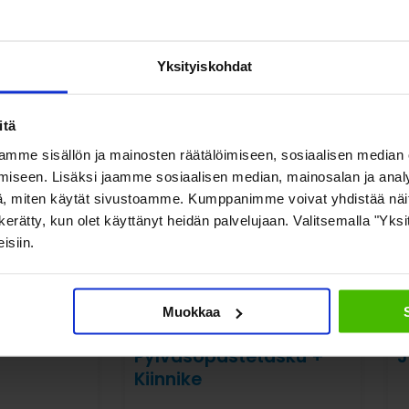
Yksityiskohdat
Katso myös nämä
itä
mme sisällön ja mainosten räätälöimiseen, sosiaalisen median
iseen. Lisäksi jaamme sosiaalisen median, mainosalan ja analy
, miten käytät sivustoamme. Kumppanimme voivat yhdistää näitä t
on kerätty, kun olet käyttänyt heidän palvelujaan. Valitsemalla "Yk
isiin.
Muokkaa
Pylväsopastetasku +
J
Kiinnike