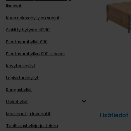
lisäosat
Kuormalavahyllyjen suojat
Sinkitty hyllystö Hi280
Pientavarahyllyt S90
Pientavarahyllyn S90 lisäosat
Kevytorsihyllyt
Läpivirtaushyllyt
Rengashyllyt
Ulokehyllyt
Merkinnät ja lavahäkit
Lisätiedot
Teollisuushyllyjärjestelmä