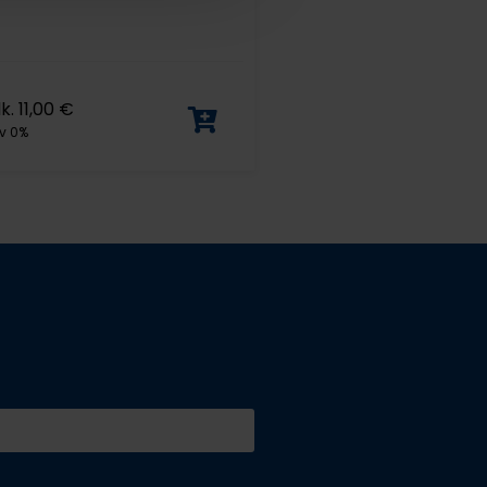
lk.
11,00
€
v 0%