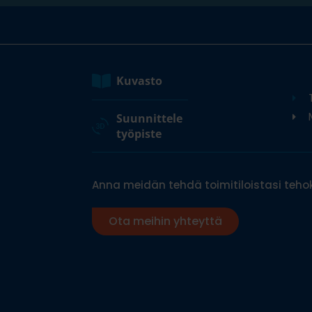
Kuvasto
M
Suunnittele
työpiste
Anna meidän tehdä toimitiloistasi tehok
Ota meihin yhteyttä