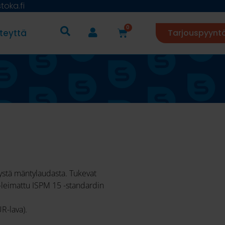
oka.fi
0
teyttä
Tarjouspyynt
ystä mäntylaudasta. Tukevat
C-leimattu ISPM 15 -standardin
R-lava).