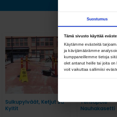
Suostumus
Tämä sivusto käyttää eväste
Käytämme evästeitä tarjoama
ja kävijämäärämme analysoim
kumppaneillemme tietoja siitä
olet antanut heille tai joita 
voit vaikuttaa sallimiisi eväste
Sulkupylväät, Ketjut Ja
Tensapole -
Kyltit
Nauhakasetti