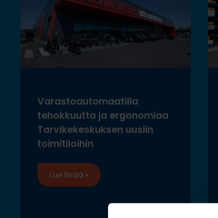
Varastoautomaatilla
tehokkuutta ja ergonomiaa
Tarvikekeskuksen uusiin
toimitiloihin
Lue lisää »