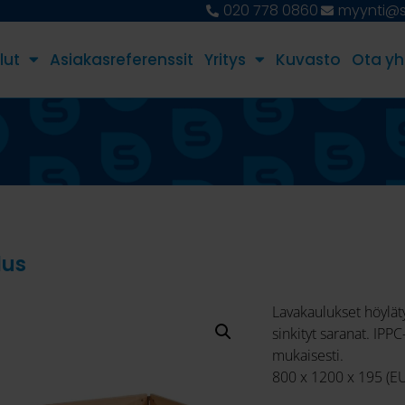
020 778 0860
myynti@st
lut
Asiakasreferenssit
Yritys
Kuvasto
Ota yh
lus
Lavakaulukset höylät
sinkityt saranat. IPP
mukaisesti.
800 x 1200 x 195 (EU