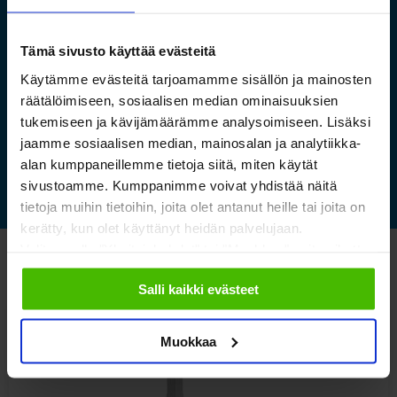
Saamelaismuseon ja
luontokeskuksen esineistölle
Tämä sivusto käyttää evästeitä
sopivat ilmastoidut ja
kestävät säilytysratkaisut
Käytämme evästeitä tarjoamamme sisällön ja mainosten
räätälöimiseen, sosiaalisen median ominaisuuksien
tukemiseen ja kävijämäärämme analysoimiseen. Lisäksi
Lue lisää »
jaamme sosiaalisen median, mainosalan ja analytiikka-
alan kumppaneillemme tietoja siitä, miten käytät
sivustoamme. Kumppanimme voivat yhdistää näitä
tietoja muihin tietoihin, joita olet antanut heille tai joita on
kerätty, kun olet käyttänyt heidän palvelujaan.
Valitsemalla "Yksityiskohdat" tai "Muokkaa" voit vaikuttaa
Katso myös nämä
sallimiisi evästeisiin.
Salli kaikki evästeet
Muokkaa