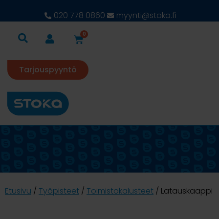
020 778 0860
myynti@stoka.fi
0
Tarjouspyyntö
Etusivu
/
Työpisteet
/
Toimistokalusteet
/ Latauskaappi