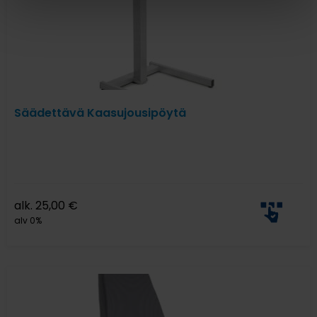
Säädettävä Kaasujousipöytä
alk.
25,00
€
alv 0%