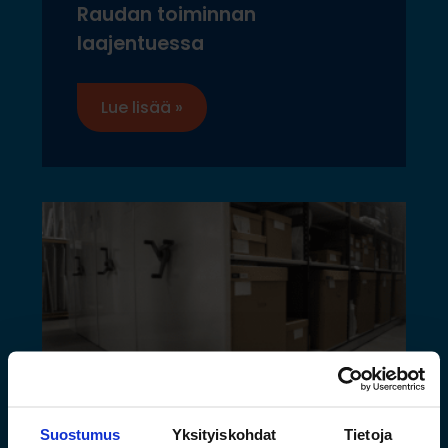
Raudan toiminnan
laajentuessa
Lue lisää »
Suostumus
Yksityiskohdat
Tietoja