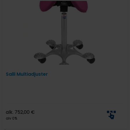
Salli Multiadjuster
alk.
752,00
€
alv 0%