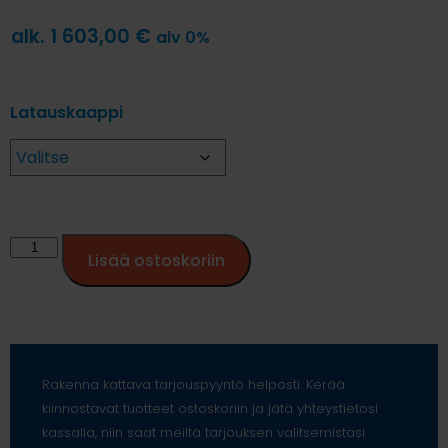
alk.
1 603,00
€
alv 0%
Latauskaappi
Lisää ostoskoriin
Rakenna kattava tarjouspyyntö helposti. Kerää
kiinnostavat tuotteet ostoskoriin ja jätä yhteystietosi
kassalla, niin saat meiltä tarjouksen valitsemistasi