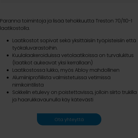
Paranna toimintoja ja lisää tehokkuutta Treston 70/110-1
laatikostolla.
Laatikostot sopivat sekä yksittäisiin työpisteisiin että
työkaluvarastoihin.
Kuulalaakeroiduissa vetolaatikoissa on turvalukitus
(laatikot aukeavat yksi kerrallaan)
Laatikostossa lukko, myös Abloy mahdollinen
Alumiiniprofiilista valmistetuissa vetimissä
nimikointilista
Sokkelin etulevy on poistettavissa, jolloin siirto trukilla
ja haarukkavaunulla käy kätevästi
Ota yhteyttä