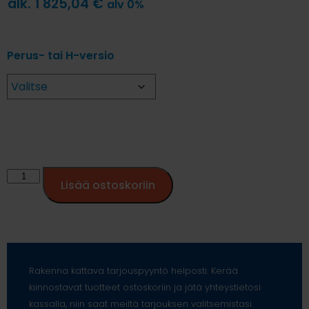
alk.
1 825,04
€
alv 0%
Perus- tai H-versio
Lisää ostoskoriin
Rakenna kattava tarjouspyyntö helposti. Kerää
kiinnostavat tuotteet ostoskoriin ja jätä yhteystietosi
kassalla, niin saat meiltä tarjouksen valitsemistasi