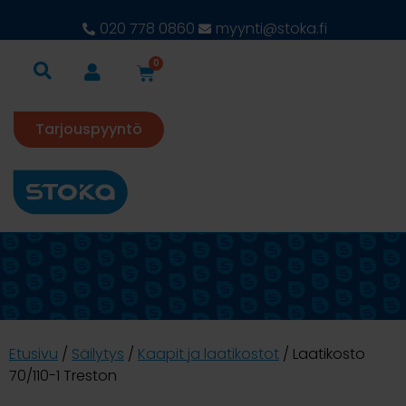
020 778 0860
myynti@stoka.fi
0
Tarjouspyyntö
Etusivu
/
Säilytys
/
Kaapit ja laatikostot
/ Laatikosto
70/110-1 Treston