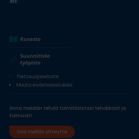
Kuvasto
Suunnittele
työpiste
Tietosuojaseloste
Muuta evästeasetuksia
Anna meidän tehdä toimitiloistasi tehokkaat ja
toimivat!
Ota meihin yhteyttä