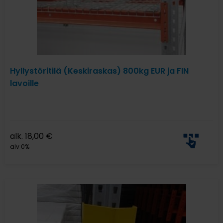
Hyllystöritilä (Keskiraskas) 800kg EUR ja FIN
lavoille
alk.
18,00
€
alv 0%