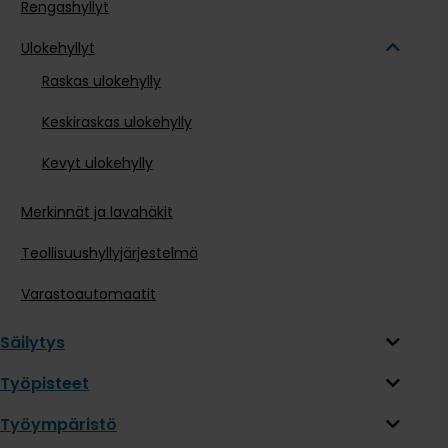
Rengashyllyt
Ulokehyllyt
Raskas ulokehylly
Keskiraskas ulokehylly
Kevyt ulokehylly
Merkinnät ja lavahäkit
Teollisuushyllyjärjestelmä
Varastoautomaatit
Säilytys
Työpisteet
Työympäristö