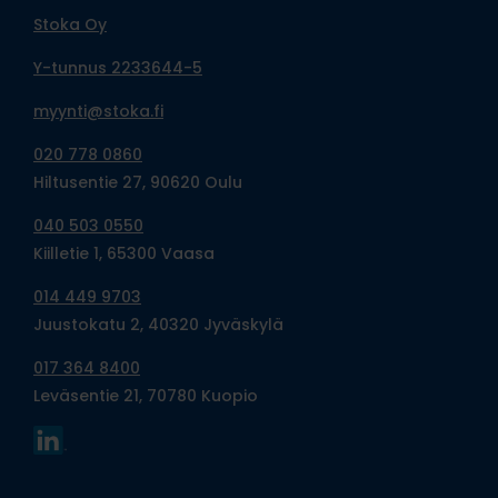
Stoka Oy
Y-tunnus 2233644-5
myynti@stoka.fi
020 778 0860
Hiltusentie 27, 90620 Oulu
040 503 0550
Kiilletie 1, 65300 Vaasa
014 449 9703
Juustokatu 2, 40320 Jyväskylä
017 364 8400
Leväsentie 21, 70780 Kuopio