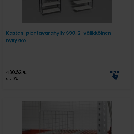
Kasten-pientavarahylly S90, 2-välikköinen
hyllykkö
430,62
€
alv 0%