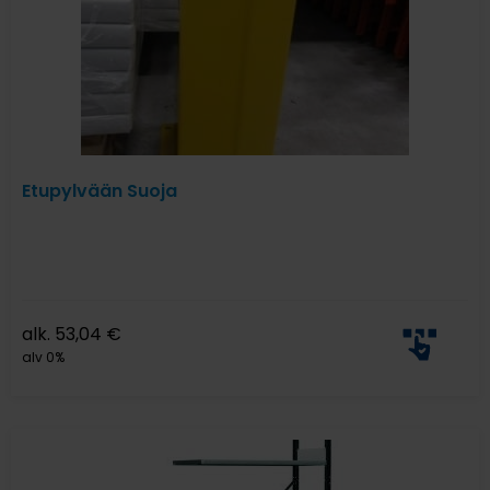
Etupylvään Suoja
alk.
53,04
€
alv 0%