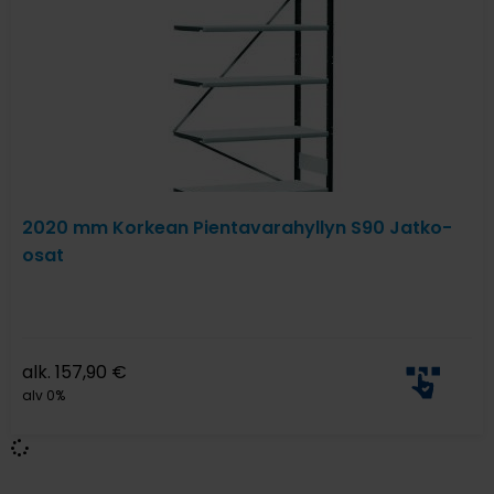
2020 mm Korkean Pientavarahyllyn S90 Jatko-
osat
alk.
157,90
€
alv 0%