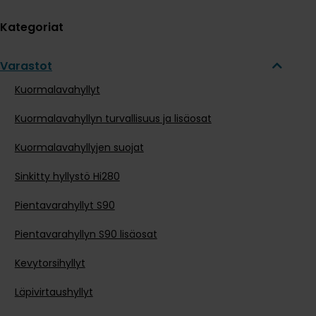
Kategoriat
Varastot
Kuormalavahyllyt
Kuormalavahyllyn turvallisuus ja lisäosat
Kuormalavahyllyjen suojat
Sinkitty hyllystö Hi280
Pientavarahyllyt S90
Pientavarahyllyn S90 lisäosat
Kevytorsihyllyt
Läpivirtaushyllyt