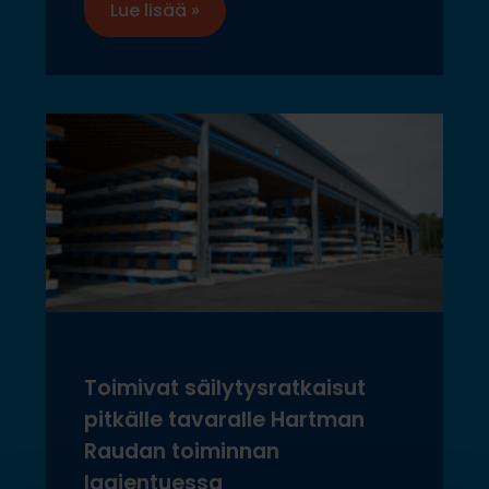
Lue lisää »
Toimivat säilytysratkaisut
pitkälle tavaralle Hartman
Raudan toiminnan
laajentuessa