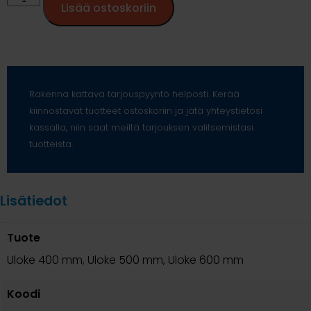
Lisää ostoskoriin
Rakenna kattava tarjouspyyntö helposti. Kerää
kiinnostavat tuotteet ostoskoriin ja jätä yhteystietosi
kassalla, niin saat meiltä tarjouksen valitsemistasi
tuotteista.
Lisätiedot
Tuote
Uloke 400 mm, Uloke 500 mm, Uloke 600 mm
Koodi