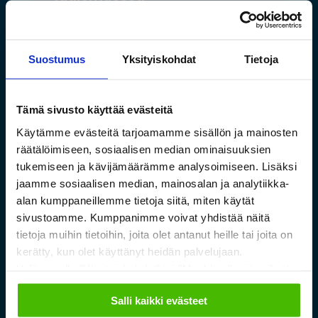
Lue lisää »
Suostumus
Yksityiskohdat
Tietoja
Tämä sivusto käyttää evästeitä
Käytämme evästeitä tarjoamamme sisällön ja mainosten
räätälöimiseen, sosiaalisen median ominaisuuksien
tukemiseen ja kävijämäärämme analysoimiseen. Lisäksi
jaamme sosiaalisen median, mainosalan ja analytiikka-
alan kumppaneillemme tietoja siitä, miten käytät
sivustoamme. Kumppanimme voivat yhdistää näitä
tietoja muihin tietoihin, joita olet antanut heille tai joita on
kerätty, kun olet käyttänyt heidän palvelujaan.
Valitsemalla "Yksityiskohdat" tai "Muokkaa" voit vaikuttaa
Saamelaismuseon ja
sallimiisi evästeisiin.
Salli kaikki evästeet
luontokeskuksen esineistölle