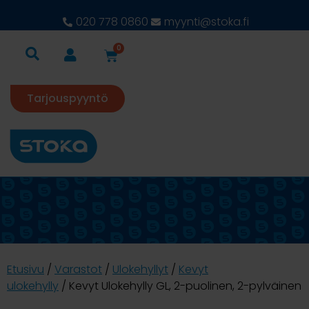
020 778 0860
myynti@stoka.fi
0
Tarjouspyyntö
Etusivu
/
Varastot
/
Ulokehyllyt
/
Kevyt
ulokehylly
/ Kevyt Ulokehylly GL, 2-puolinen, 2-pylväinen