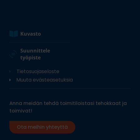
Kuvasto
Suunnittele
työpiste
Tietosuojaseloste
Muuta evästeasetuksia
Anna meidän tehdä toimitiloistasi tehokkaat ja
toimivat!
Ota meihin yhteyttä