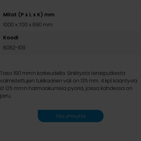
Mitat (P x L x K) mm
1000 x 700 x 690 mm
Koodi
6062-109
Taso 190 mm:n korkeudella. Sinkitystä teräsputkesta
valmistettujen tukikaarien väli on 135 mm. 4 kpl kääntyviä
Ø 125 mm:n harmaakumisia pyöriä, joissa kahdessa on
jarru.
Ota yhteyttä