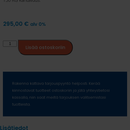
295,00
€
alv 0%
Lisää ostoskoriin
Rakenna kattava tarjouspyyntö helposti. Kerää
kiinnostavat tuotteet ostoskoriin ja jätä yhteystietosi
kassalla, niin saat meiltä tarjouksen valitsemistasi
tuotteista.
Lisätiedot