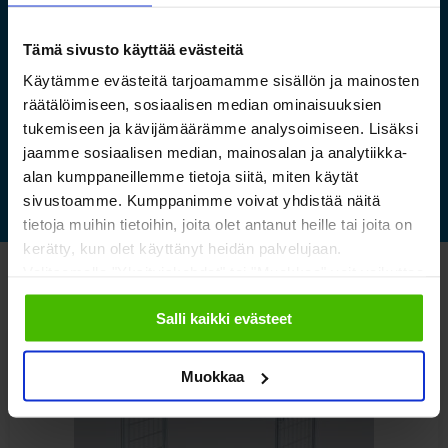
luontokeskuksen esineistölle
sopivat ilmastoidut ja
Tämä sivusto käyttää evästeitä
kestävät säilytysratkaisut
Käytämme evästeitä tarjoamamme sisällön ja mainosten
räätälöimiseen, sosiaalisen median ominaisuuksien
tukemiseen ja kävijämäärämme analysoimiseen. Lisäksi
Lue lisää »
jaamme sosiaalisen median, mainosalan ja analytiikka-
alan kumppaneillemme tietoja siitä, miten käytät
sivustoamme. Kumppanimme voivat yhdistää näitä
tietoja muihin tietoihin, joita olet antanut heille tai joita on
kerätty, kun olet käyttänyt heidän palvelujaan.
Valitsemalla "Yksityiskohdat" tai "Muokkaa" voit vaikuttaa
Katso myös nämä
sallimiisi evästeisiin.
Salli kaikki evästeet
Muokkaa