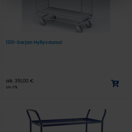
100-Sarjan Hyllyvaunut
alk.
351,00
€
alv 0%