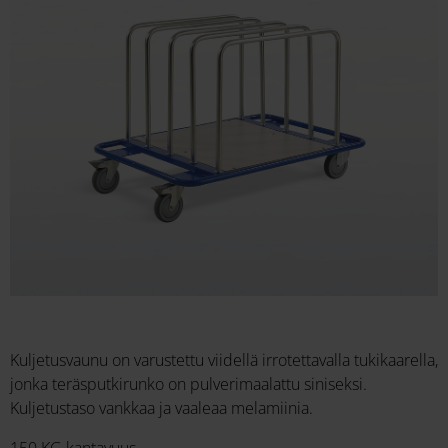
Kuljetusvaunu on varustettu viidellä irrotettavalla tukikaarella,
jonka teräsputkirunko on pulverimaalattu siniseksi.
Kuljetustaso vankkaa ja vaaleaa melamiinia.
150 KG kantavuus.