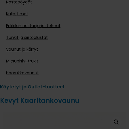
Nostopöydät
Kuljettimet
Erikkilan nosturijärjestelmät
Tunkit ja siirtoalustat
Vaunut ja kärryt
Mitsubishi-trukit
Haarukkavaunut
Käytetyt ja Outlet-tuotteet
Kevyt Kaaritankovaunu