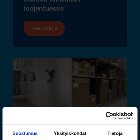
laajentuessa
Lue lisää »
Suostumus
Yksityiskohdat
Tietoja
Saamelaismuseon ja