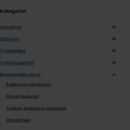
Kategoriat
Varastot
Säilytys
Työpisteet
Työympäristö
Materiaalin siirto
Rullakot ja nokkakärryt
Pinoamisvaunut
Trukkien lisälaitteet ja lisäosat
Siirtolaitteet