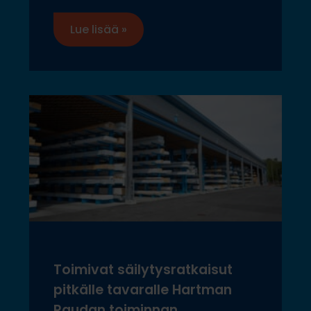
Lue lisää »
Toimivat säilytysratkaisut
pitkälle tavaralle Hartman
Raudan toiminnan