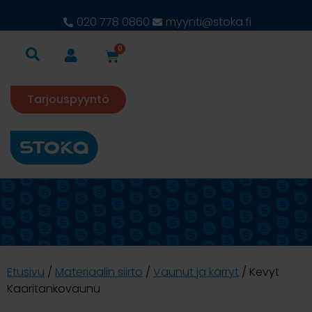
020 778 0860
myynti@stoka.fi
0
Tarjouspyyntö
Etusivu
/
Materiaalin siirto
/
Vaunut ja kärryt
/ Kevyt
Kaaritankovaunu