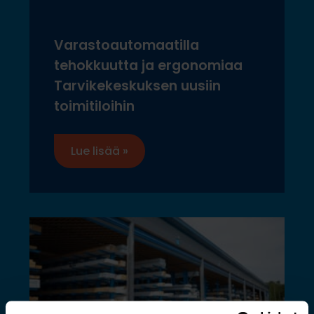
Varastoautomaatilla
tehokkuutta ja ergonomiaa
Tarvikekeskuksen uusiin
toimitiloihin
Lue lisää »