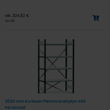
alk.
204,52
€
alv 0%
2020 mm Korkean Pientavarahyllyn S90
Perusosat