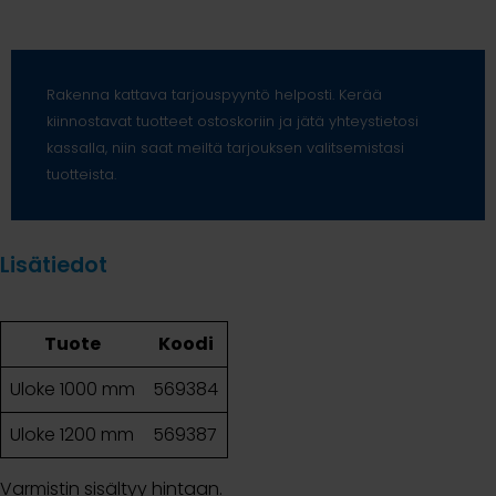
Rakenna kattava tarjouspyyntö helposti. Kerää
kiinnostavat tuotteet ostoskoriin ja jätä yhteystietosi
kassalla, niin saat meiltä tarjouksen valitsemistasi
tuotteista.
Lisätiedot
Tuote
Koodi
Uloke 1000 mm
569384
Uloke 1200 mm
569387
Varmistin sisältyy hintaan.