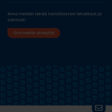
Anna meidän tehdä toimitiloistasi tehokkaat ja
toimivat!
Ota meihin yhteyttä