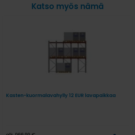
Katso myös nämä
Kasten-kuormalavahylly 12 EUR lavapaikkaa
alk.
966,99
€