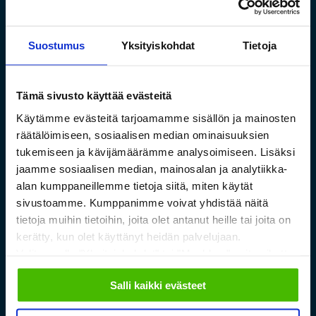
Suostumus
Yksityiskohdat
Tietoja
Toimivat säilytysratkaisut
Tämä sivusto käyttää evästeitä
pitkälle tavaralle Hartman
Käytämme evästeitä tarjoamamme sisällön ja mainosten
Raudan toiminnan
räätälöimiseen, sosiaalisen median ominaisuuksien
laajentuessa
tukemiseen ja kävijämäärämme analysoimiseen. Lisäksi
jaamme sosiaalisen median, mainosalan ja analytiikka-
Lue lisää »
alan kumppaneillemme tietoja siitä, miten käytät
sivustoamme. Kumppanimme voivat yhdistää näitä
tietoja muihin tietoihin, joita olet antanut heille tai joita on
kerätty, kun olet käyttänyt heidän palvelujaan.
Valitsemalla "Yksityiskohdat" tai "Muokkaa" voit vaikuttaa
sallimiisi evästeisiin.
Salli kaikki evästeet