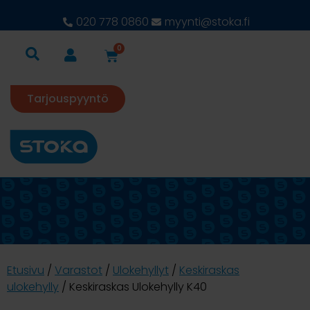
020 778 0860
myynti@stoka.fi
0
Tarjouspyyntö
Etusivu
/
Varastot
/
Ulokehyllyt
/
Keskiraskas
ulokehylly
/ Keskiraskas Ulokehylly K40