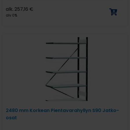
alk.
257,16
€
alv 0%
2480 mm Korkean Pientavarahyllyn S90 Jatko-
osat