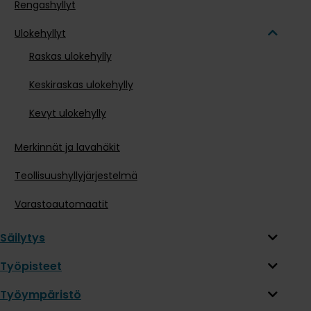
Rengashyllyt
Ulokehyllyt
Raskas ulokehylly
Keskiraskas ulokehylly
Kevyt ulokehylly
Merkinnät ja lavahäkit
Teollisuushyllyjärjestelmä
Varastoautomaatit
Säilytys
Työpisteet
Työympäristö