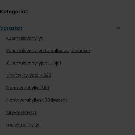
Kategoriat
Varastot
Kuormalavahyllyt
Kuormalavahyllyn turvallisuus ja lisäosat
Kuormalavahyllyjen suojat
Sinkitty hyllystö Hi280
Pientavarahyllyt S90
Pientavarahyllyn S90 lisäosat
Kevytorsihyllyt
Läpivirtaushyllyt