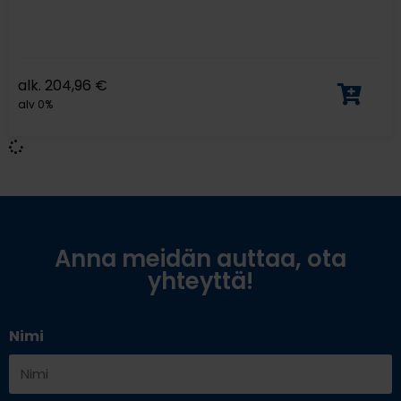
alk.
204,96
€
alv 0%
Anna meidän auttaa, ota
yhteyttä!
Nimi