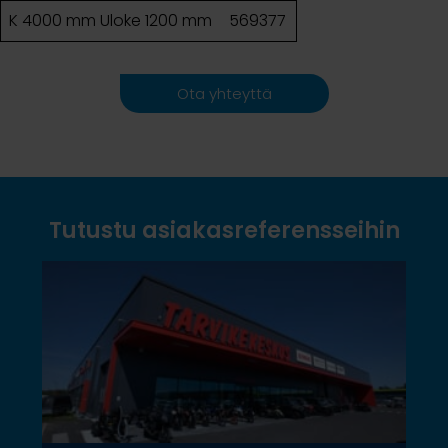
K 4000 mm Uloke 1200 mm
569377
Ota yhteyttä
Tutustu asiakasreferensseihin