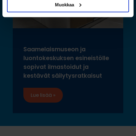
Muokkaa
Saamelaismuseon ja
luontokeskuksen esineistölle
sopivat ilmastoidut ja
kestävät säilytysratkaisut
Lue lisää »