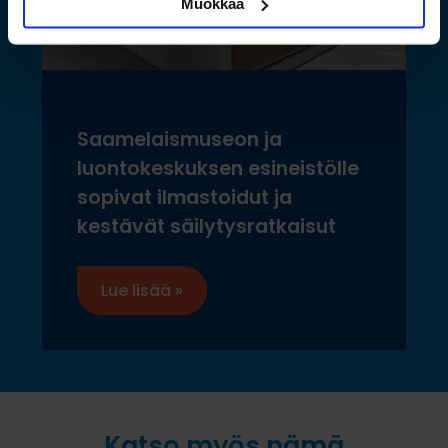
Muokkaa
Saamelaismuseon ja
luontokeskuksen esineistölle
sopivat ilmastoidut ja
kestävät säilytysratkaisut
Lue lisää »
Katso myös nämä