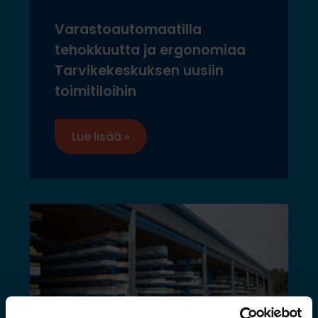
Varastoautomaatilla
tehokkuutta ja ergonomiaa
Tarvikekeskuksen uusiin
toimitiloihin
Lue lisää »