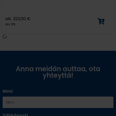
alk.
323,00
€
alv 0%
Anna meidän auttaa, ota
yhteyttä!
Nimi
Sähköposti