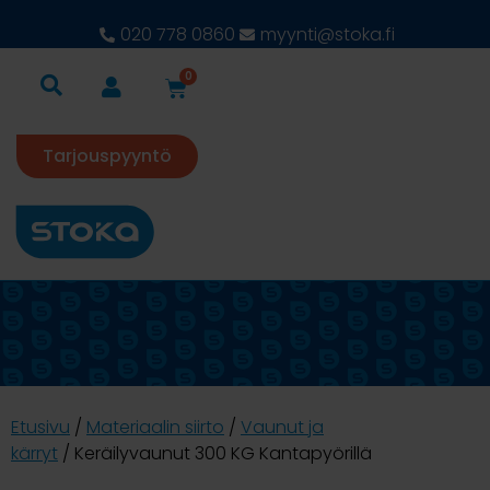
020 778 0860
myynti@stoka.fi
0
Tarjouspyyntö
Etusivu
/
Materiaalin siirto
/
Vaunut ja
kärryt
/ Keräilyvaunut 300 KG Kantapyörillä