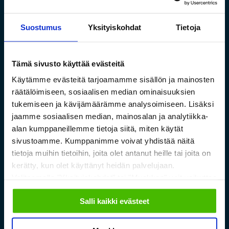
Suostumus
Yksityiskohdat
Tietoja
Toimivat säilytysratkaisut
pitkälle tavaralle Hartman
Tämä sivusto käyttää evästeitä
Raudan toiminnan
Käytämme evästeitä tarjoamamme sisällön ja mainosten
laajentuessa
räätälöimiseen, sosiaalisen median ominaisuuksien
tukemiseen ja kävijämäärämme analysoimiseen. Lisäksi
jaamme sosiaalisen median, mainosalan ja analytiikka-
Lue lisää »
alan kumppaneillemme tietoja siitä, miten käytät
sivustoamme. Kumppanimme voivat yhdistää näitä
tietoja muihin tietoihin, joita olet antanut heille tai joita on
kerätty, kun olet käyttänyt heidän palvelujaan.
Valitsemalla "Yksityiskohdat" tai "Muokkaa" voit vaikuttaa
sallimiisi evästeisiin.
Salli kaikki evästeet