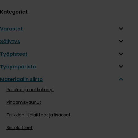
Kategoriat
Varastot
Säilytys
Työpisteet
Työympäristö
Materiaalin siirto
Rullakot ja nokkakärryt
Pinoamisvaunut
Trukkien lisälaitteet ja lisäosat
Siirtolaitteet