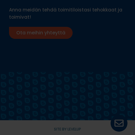
Anna meidän tehdä toimitiloistasi tehokkaat ja
toimivat!
Ota meihin yhteyttä
SITE BY LEVELUP