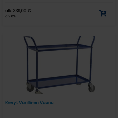
alk.
339,00
€
alv 0%
Kevyt Värillinen Vaunu