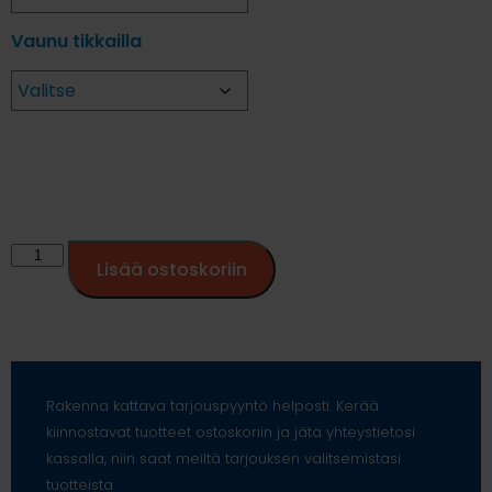
Vaunu tikkailla
Lisää ostoskoriin
Rakenna kattava tarjouspyyntö helposti. Kerää
kiinnostavat tuotteet ostoskoriin ja jätä yhteystietosi
kassalla, niin saat meiltä tarjouksen valitsemistasi
tuotteista.