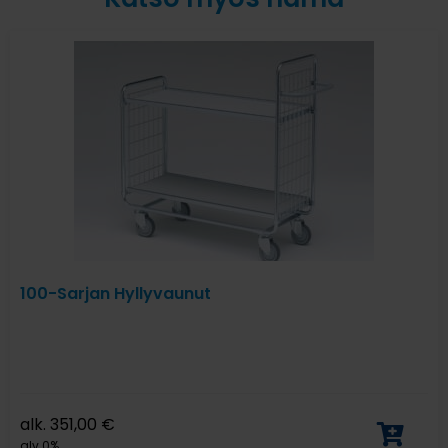
100-Sarjan Hyllyvaunut
alk.
351,00
€
alv 0%