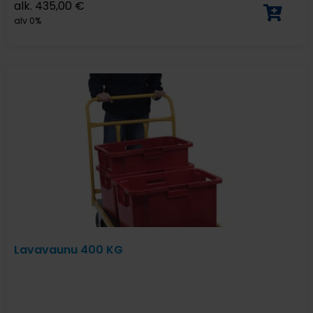
alk.
435,00
€
alv 0%
Lavavaunu 400 KG