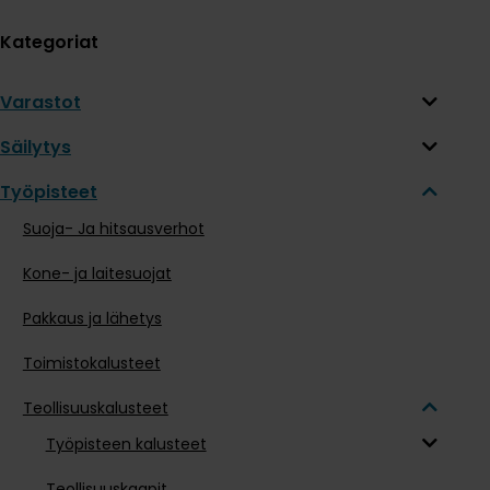
Kategoriat
Varastot
Säilytys
Työpisteet
Suoja- Ja hitsausverhot
Kone- ja laitesuojat
Pakkaus ja lähetys
Toimistokalusteet
Teollisuuskalusteet
Työpisteen kalusteet
Teollisuuskaapit