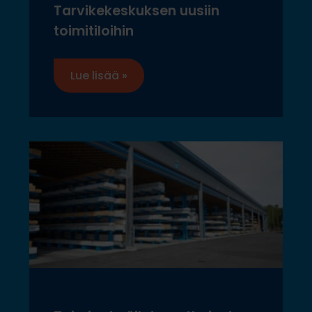
Tarvikekeskuksen uusiin
toimitiloihin
Lue lisää »