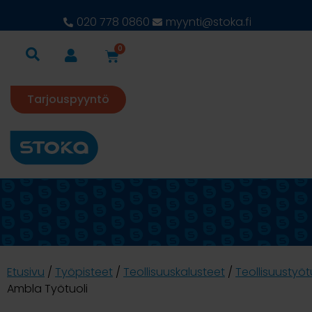
020 778 0860
myynti@stoka.fi
0
Tarjouspyyntö
Etusivu
/
Työpisteet
/
Teollisuuskalusteet
/
Teollisuustyöt
Ambla Työtuoli