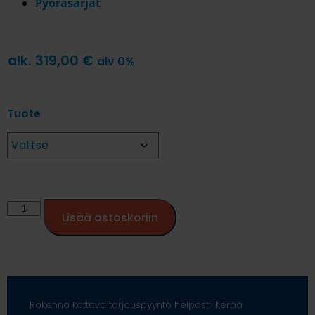
Pyöräsarjat
alk.
319,00
€
alv 0%
Tuote
Lisää ostoskoriin
Rakenna kattava tarjouspyyntö helposti. Kerää