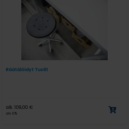
Räätälöidyt Tuolit
alk.
109,00
€
alv 0%