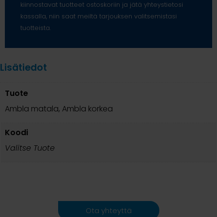
kiinnostavat tuotteet ostoskoriin ja jätä yhteystietosi
kassalla, niin saat meiltä tarjouksen valitsemistasi
tuotteista.
Lisätiedot
Tuote
Ambla matala, Ambla korkea
Koodi
Valitse Tuote
Ota yhteyttä