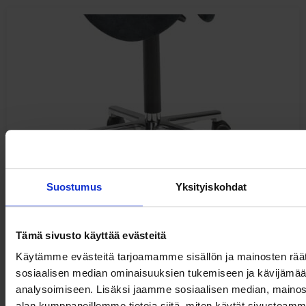
Haljasnahkainen Satulatuoli
Suostumus
Yksityiskohdat
Tämä sivusto käyttää evästeitä
Käytämme evästeitä tarjoamamme sisällön ja mainosten räät
sosiaalisen median ominaisuuksien tukemiseen ja kävijäm
409,00
€
analysoimiseen. Lisäksi jaamme sosiaalisen median, mainosa
alv 0%
alan kumppaneillemme tietoja siitä, miten käytät sivusto