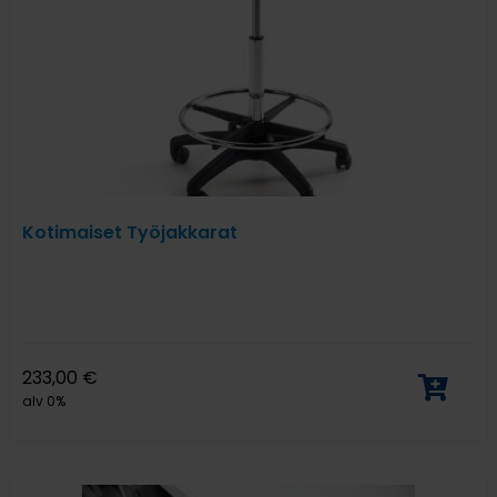
Kotimaiset Työjakkarat
233,00
€
alv 0%