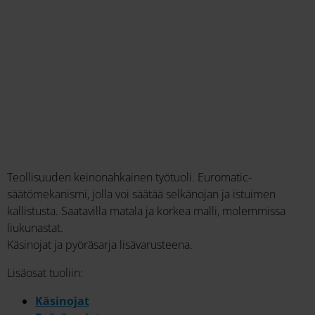
Teollisuuden keinonahkainen työtuoli. Euromatic-
säätömekanismi, jolla voi säätää selkänojan ja istuimen
kallistusta. Saatavilla matala ja korkea malli, molemmissa
liukunastat.
Käsinojat ja pyöräsarja lisävarusteena.
Lisäosat tuoliin:
Käsinojat