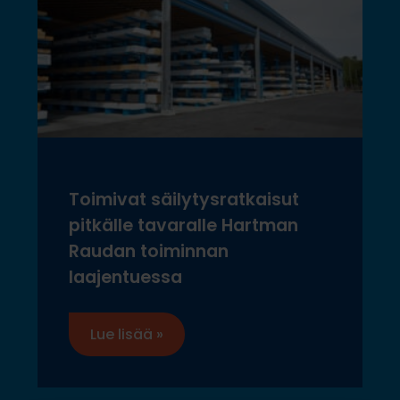
Toimivat säilytysratkaisut
pitkälle tavaralle Hartman
Raudan toiminnan
laajentuessa
Lue lisää »