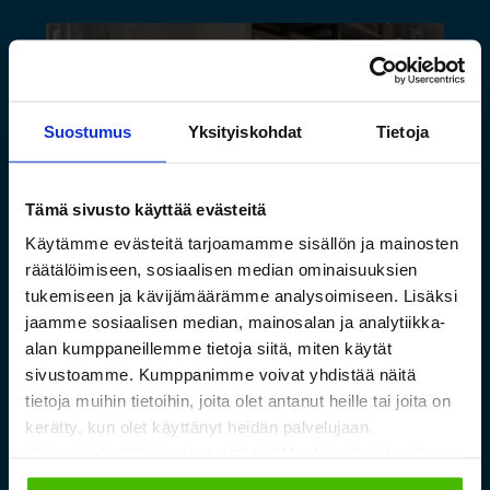
Suostumus
Yksityiskohdat
Tietoja
Tämä sivusto käyttää evästeitä
Käytämme evästeitä tarjoamamme sisällön ja mainosten
räätälöimiseen, sosiaalisen median ominaisuuksien
Saamelaismuseon ja
tukemiseen ja kävijämäärämme analysoimiseen. Lisäksi
jaamme sosiaalisen median, mainosalan ja analytiikka-
luontokeskuksen esineistölle
alan kumppaneillemme tietoja siitä, miten käytät
sopivat ilmastoidut ja
sivustoamme. Kumppanimme voivat yhdistää näitä
kestävät säilytysratkaisut
tietoja muihin tietoihin, joita olet antanut heille tai joita on
kerätty, kun olet käyttänyt heidän palvelujaan.
Valitsemalla "Yksityiskohdat" tai "Muokkaa" voit vaikuttaa
Lue lisää »
sallimiisi evästeisiin.