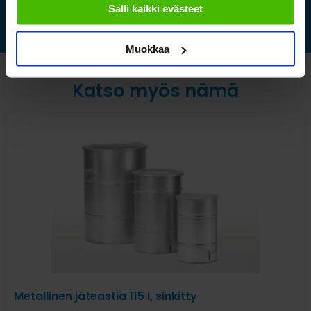
Salli kaikki evästeet
Muokkaa
Katso myös nämä
Metallinen jäteastia 115 l, sinkitty