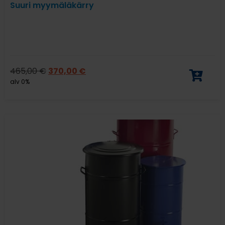
Suuri myymäläkärry
465,00
€
370,00
€
alv 0%