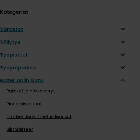
Kategoriat
Varastot
Säilytys
Työpisteet
Työympäristö
Materiaalin siirto
Rullakot ja nokkakärryt
Pinoamisvaunut
Trukkien lisälaitteet ja lisäosat
Siirtolaitteet