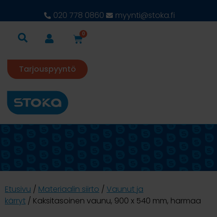
020 778 0860
myynti@stoka.fi
0
Tarjouspyyntö
Etusivu
/
Materiaalin siirto
/
Vaunut ja
kärryt
/ Kaksitasoinen vaunu, 900 x 540 mm, harmaa