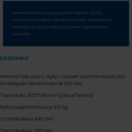
Rakenna kattava tarjouspyyntö helposti. Kerää
kiinnostavat tuotteet ostoskoriin ja jätä yhteystietosi
kassalla, niin saat meiltä tarjouksen valitsemistasi
tuotteista.
Lisätiedot
Harmaa hyllyvaunu. Hyllyt voidaan asentaa reuna ylös-
tai alaspäin, kiinteä hyllyväli 530 mm.
Tason koko 900*540 mm (pituus*leveys)
Hyllytasojen kantavuus 100 kg
Työntökorkeus 940 mm
Tason korkeus 760 mm