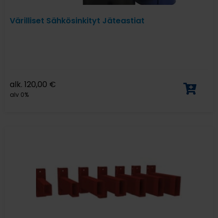
Värilliset Sähkösinkityt Jäteastiat
alk.
120,00
€
alv 0%