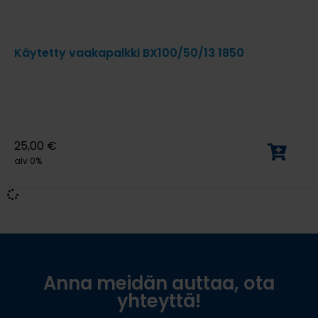
Käytetty vaakapalkki BX100/50/13 1850
25,00
€
alv 0%
Anna meidän auttaa, ota
yhteyttä!