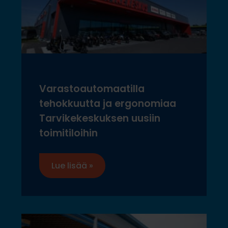
Varastoautomaatilla
tehokkuutta ja ergonomiaa
Tarvikekeskuksen uusiin
toimitiloihin
Lue lisää »