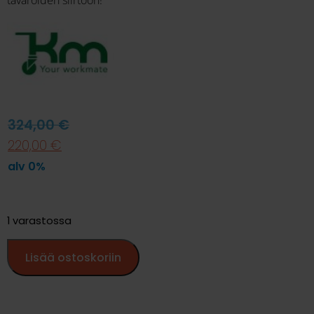
324,00
€
220,00
€
alv 0%
1 varastossa
Lisää ostoskoriin