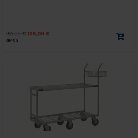
163,00
€
106,00
€
alv 0%