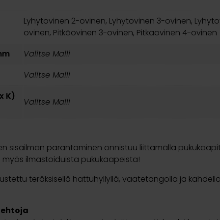
Lyhytovinen 2-ovinen, Lyhytovinen 3-ovinen, Lyhyto
ovinen, Pitkäovinen 3-ovinen, Pitkäovinen 4-ovinen
 mm
Valitse Malli
Valitse Malli
 x K)
Valitse Malli
 sisäilman parantaminen onnistuu liittämällä pukukaapit 
 myös ilmastoiduista pukukaapeista!
ustettu teräksisellä hattuhyllyllä, vaatetangolla ja kahde
oehtoja