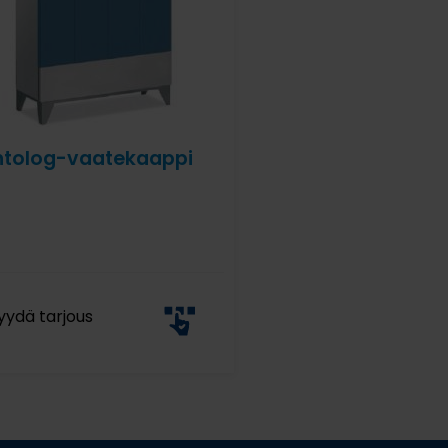
ntolog-vaatekaappi
yydä tarjous