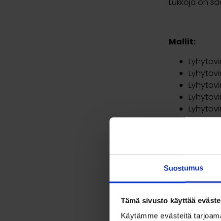
Lukkoja on sa
Mallit:
Lyhytovi
Lyhytovi
Lyhytovi
Lyhytovi
Lyhytovi
Pitkäovi
Pitkäovi
Pitkäovi
Pitkäovi
Pitkäovi
Suostumus
Tämä sivusto käyttää eväste
Käytämme evästeitä tarjoama