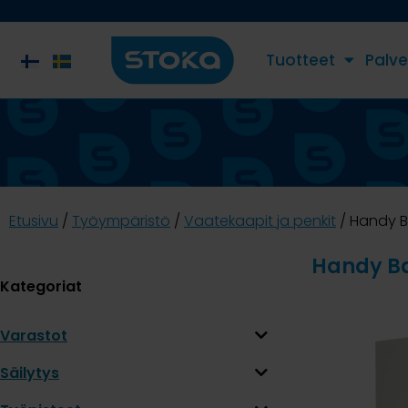
Tuotteet
Palve
Etusivu
/
Työympäristö
/
Vaatekaapit ja penkit
/ Handy B
Handy B
Kategoriat
Varastot
Säilytys