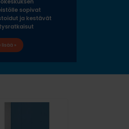
tokeskuksen
istölle sopivat
stoidut ja kestävät
tysratkaisut
 lisää »