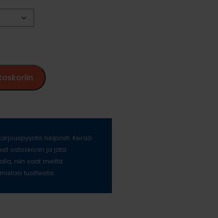
toskoriin
arjouspyyntö helposti. Kerää
eet ostoskoriin ja jätä
alla, niin saat meiltä
mistasi tuotteista.