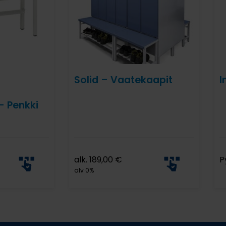
Solid – Vaatekaapit
I
– Penkki
alk.
189,00
€
P
alv 0%