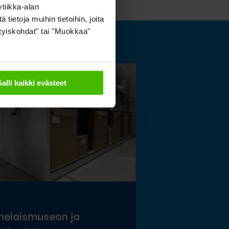
tiikka-alan
ietoja muihin tietoihin, joita
sityiskohdat" tai "Muokkaa"
Salli kaikki evästeet
elaismuseon ja