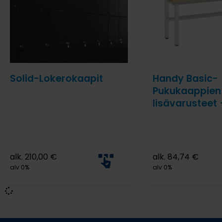
Solid-Lokerokaapit
Handy Basic-
Pukukaappien
lisävarusteet 
alk.
210,00
€
alk.
84,74
€
alv 0%
alv 0%