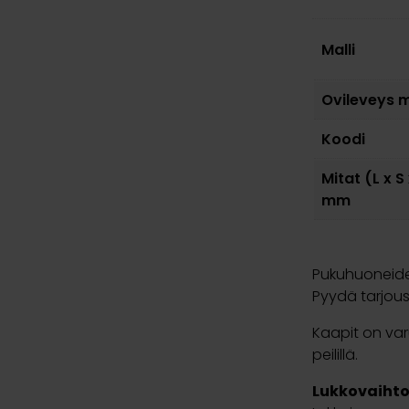
Malli
Ovileveys
Koodi
Mitat (L x S
mm
Pukuhuoneiden
Pyydä tarjous
Kaapit on var
peilillä.
Lukkovaiht