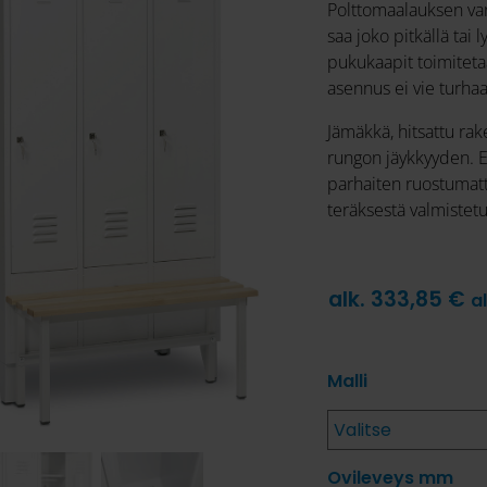
Polttomaalauksen va
saa joko pitkällä tai 
pukukaapit toimiteta
asennus ei vie turhaa
Jämäkkä, hitsattu ra
rungon jäykkyyden. Eri
parhaiten ruostumat
teräksestä valmistet
alk.
333,85
€
a
Malli
Ovileveys mm