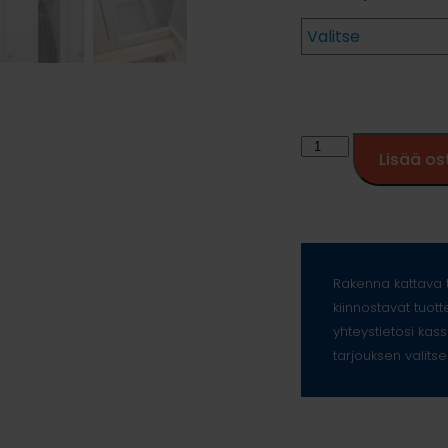
Lisää os
Rakenna kattava t
kiinnostavat tuott
yhteystietosi kass
tarjouksen valitse