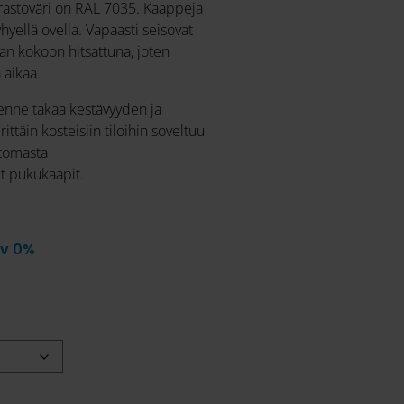
rastoväri on RAL 7035. Kaappeja
lyhyellä ovella. Vapaasti seisovat
an kokoon hitsattuna, joten
 aikaa.
kenne takaa kestävyyden ja
ttäin kosteisiin tiloihin soveltuu
tomasta
ut pukukaapit.
lv 0%