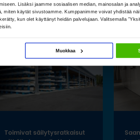
iseen. Lisäksi jaamme sosiaalisen median, mainosalan ja analy
, miten käytät sivustoamme. Kumppanimme voivat yhdistää näitä t
on kerätty, kun olet käyttänyt heidän palvelujaan. Valitsemalla "Yk
isiin.
utustu asiakasreferensseihin
Muokkaa
Toimivat säilytysratkaisut
Saam