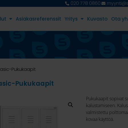
020 778 0860
myynti@st
lut
Asiakasreferenssit
Yritys
Kuvasto
Ota yh
asic-Pukukaapit
asic-Pukukaapit
Pukukaapit sopivat so
kalustamiseen. Kalus
valmistettu polttomaa
kovaa käyttöä.