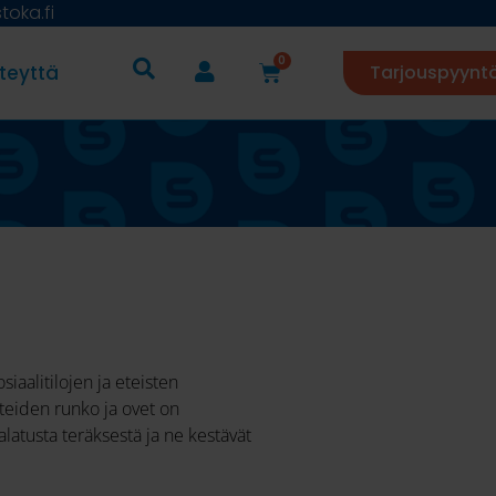
oka.fi
0
teyttä
Tarjouspyynt
siaalitilojen ja eteisten
teiden runko ja ovet on
latusta teräksestä ja ne kestävät