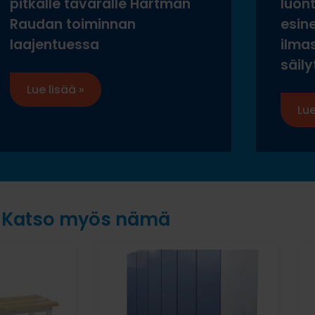
pitkälle tavaralle Hartman
luon
Raudan toiminnan
esine
laajentuessa
ilma
säily
Lue lisää »
Lue
Katso myös nämä