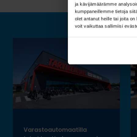
ja kävijämäärämme analysoim
kumppaneillemme tietoja siitä
olet antanut heille tai joita 
voit vaikuttaa sallimiisi eväste
T
Varastoautomaatilla