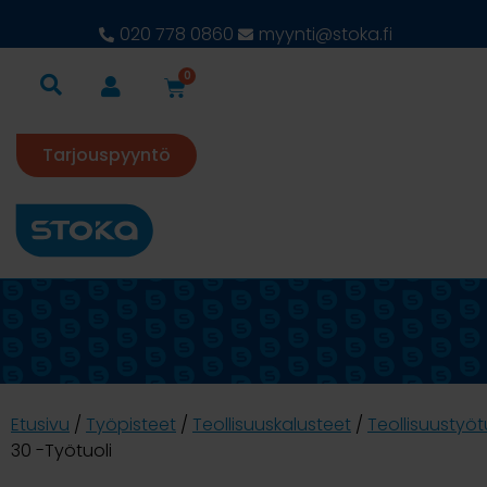
020 778 0860
myynti@stoka.fi
0
Tarjouspyyntö
Etusivu
/
Työpisteet
/
Teollisuuskalusteet
/
Teollisuustyöt
30 -Työtuoli