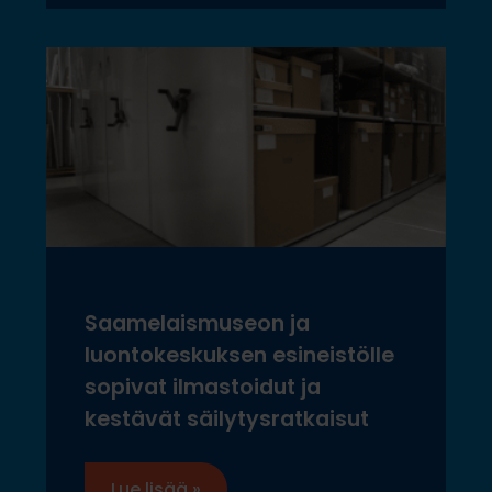
Saamelaismuseon ja
luontokeskuksen esineistölle
sopivat ilmastoidut ja
kestävät säilytysratkaisut
Lue lisää »