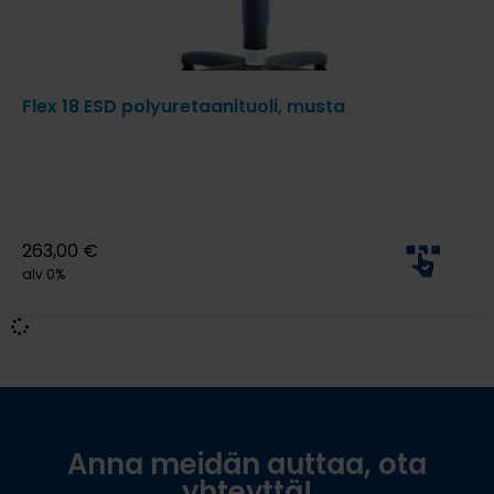
Flex 18 ESD polyuretaanituoli, musta
263,00
€
alv 0%
Anna meidän auttaa, ota
yhteyttä!