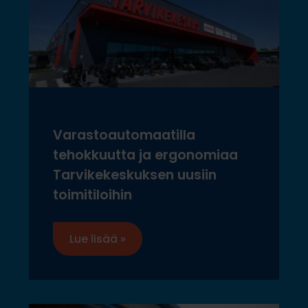
Varastoautomaatilla
tehokkuutta ja ergonomiaa
Tarvikekeskuksen uusiin
toimitiloihin
Lue lisää »