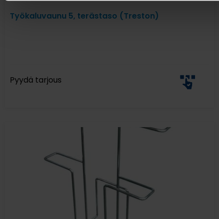
Työkaluvaunu 5, terästaso (Treston)
Pyydä tarjous