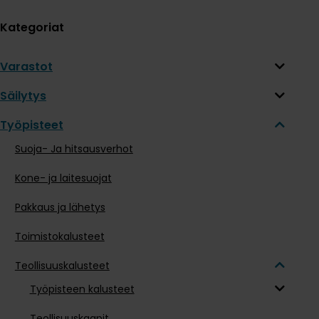
Kategoriat
Varastot
Säilytys
Työpisteet
Suoja- Ja hitsausverhot
Kone- ja laitesuojat
Pakkaus ja lähetys
Toimistokalusteet
Teollisuuskalusteet
Työpisteen kalusteet
Teollisuuskaapit