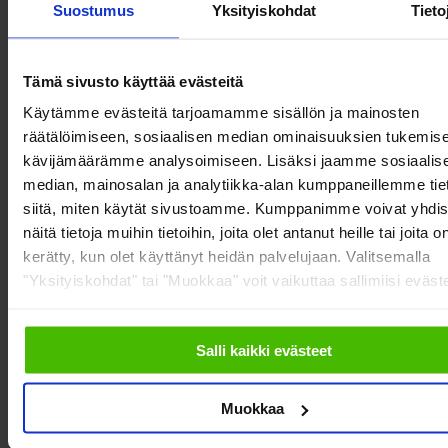
Asennusvaunu Treston
Suostumus
Yksityiskohdat
Tieto
Tämä sivusto käyttää evästeitä
Käytämme evästeitä tarjoamamme sisällön ja mainosten
alk.
382,50
€
räätälöimiseen, sosiaalisen median ominaisuuksien tukemise
alv 0%
kävijämäärämme analysoimiseen. Lisäksi jaamme sosiaalis
median, mainosalan ja analytiikka-alan kumppaneillemme tie
siitä, miten käytät sivustoamme. Kumppanimme voivat yhdis
näitä tietoja muihin tietoihin, joita olet antanut heille tai joita o
kerätty, kun olet käyttänyt heidän palvelujaan. Valitsemalla
"Yksityiskohdat" tai "Muokkaa" voit vaikuttaa sallimiisi eväste
Salli kaikki evästeet
Muokkaa