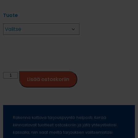
Tuote
Lisää ostoskoriin
Rakenna kattava tarjouspyyntö helposti. Kerää
kiinnostavat tuotteet ostoskoriin ja jätä yhteystietosi
kassalla, niin saat meiltä tarjouksen valitsemistasi