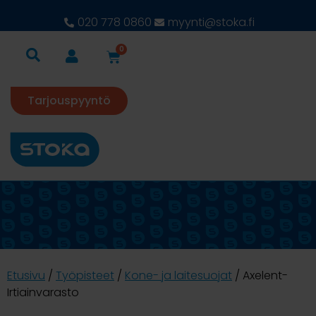
020 778 0860
myynti@stoka.fi
0
Tarjouspyyntö
Etusivu
/
Työpisteet
/
Kone- ja laitesuojat
/ Axelent-
Irtiainvarasto