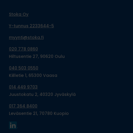
Stoka Oy
Y-tunnus 2233644-5
myynti@stoka.fi
020 778 0860
Hiltusentie 27, 90620 Oulu
040 503 0550
Kiilletie 1, 65300 Vaasa
014 449 9703
Juustokatu 2, 40320 Jyväskylä
017 364 8400
Leväsentie 21, 70780 Kuopio