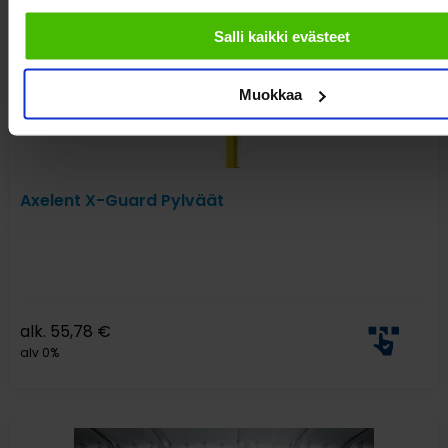
Salli kaikki evästeet
Muokkaa
Axelent X-Guard Pylväät
alk.
55,78
€
alv 0%