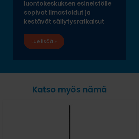
luontokeskuksen esineistölle
sopivat ilmastoidut ja
kestävät säilytysratkaisut
Lue lisää »
Katso myös nämä