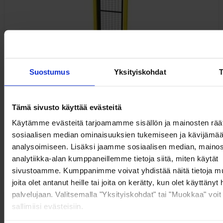
Suostumus
Yksityiskohdat
T
Axelent X-Guard Katkaisuosat
Tämä sivusto käyttää evästeitä
Käytämme evästeitä tarjoamamme sisällön ja mainosten räät
sosiaalisen median ominaisuuksien tukemiseen ja kävijäm
analysoimiseen. Lisäksi jaamme sosiaalisen median, mainos
alk.
68,80
€
analytiikka-alan kumppaneillemme tietoja siitä, miten käytät
alv 0%
sivustoamme. Kumppanimme voivat yhdistää näitä tietoja muih
joita olet antanut heille tai joita on kerätty, kun olet käyttänyt
palvelujaan. Valitsemalla "Yksityiskohdat" tai "Muokkaa" voit
sallimiisi evästeisiin.