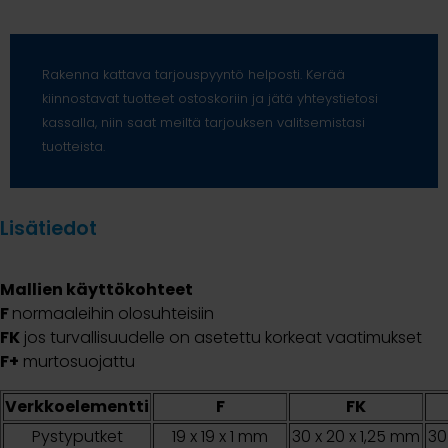
Rakenna kattava tarjouspyyntö helposti. Kerää
kiinnostavat tuotteet ostoskoriin ja jätä yhteystietosi
kassalla, niin saat meiltä tarjouksen valitsemistasi
tuotteista.
Lisätiedot
Mallien käyttökohteet
F
normaaleihin olosuhteisiin
FK
jos turvallisuudelle on asetettu korkeat vaatimukset
F+
murtosuojattu
Verkkoelementti
F
FK
Pystyputket
19 x 19 x 1 mm
30 x 20 x 1,25 mm
30