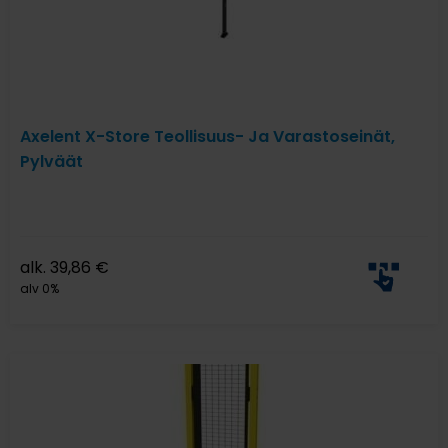
Axelent X-Store Teollisuus- Ja Varastoseinät,
Pylväät
alk.
39,86
€
alv 0%