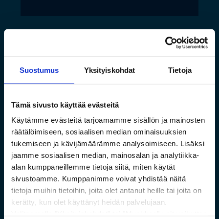
Suostumus
Yksityiskohdat
Tietoja
Tämä sivusto käyttää evästeitä
Käytämme evästeitä tarjoamamme sisällön ja mainosten
räätälöimiseen, sosiaalisen median ominaisuuksien
tukemiseen ja kävijämäärämme analysoimiseen. Lisäksi
Saamelaismuseon ja
jaamme sosiaalisen median, mainosalan ja analytiikka-
alan kumppaneillemme tietoja siitä, miten käytät
luontokeskuksen esineistölle
sivustoamme. Kumppanimme voivat yhdistää näitä
sopivat ilmastoidut ja
tietoja muihin tietoihin, joita olet antanut heille tai joita on
kestävät säilytysratkaisut
kerätty, kun olet käyttänyt heidän palvelujaan.
Valitsemalla "Yksityiskohdat" tai "Muokkaa" voit vaikuttaa