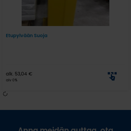
Etupylvään Suoja
alk.
53,04
€
alv 0%
Anna meidän auttaa, ota