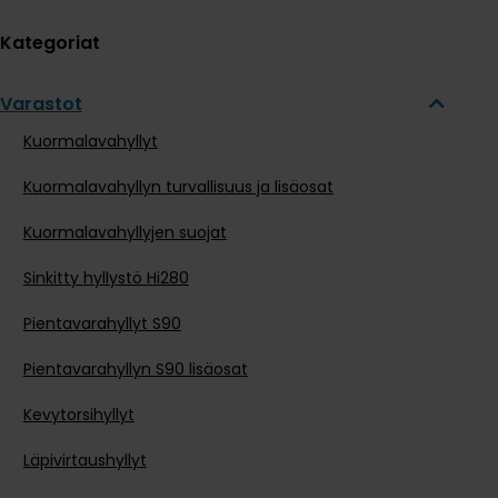
Kategoriat
Varastot
Kuormalavahyllyt
Kuormalavahyllyn turvallisuus ja lisäosat
Kuormalavahyllyjen suojat
Sinkitty hyllystö Hi280
Pientavarahyllyt S90
Pientavarahyllyn S90 lisäosat
Kevytorsihyllyt
Läpivirtaushyllyt