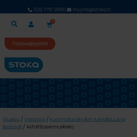
020 778 0860
myynti@stoka.fi
0
Tarjouspyyntö
Etusivu
/
Varastot
/
Kuormalavahyllyn turvallisuus ja
lisäosat
/ Asfalttiasennuskisko