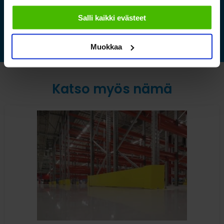
sallimiisi evästeisiin.
Lue lisää »
Salli kaikki evästeet
Muokkaa
Katso myös nämä