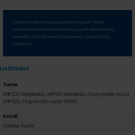
Rakenna kattava tarjouspyyntö helposti. Kerää
kiinnostavat tuotteet ostoskoriin ja jätä yhteystietosi
kassalla, niin saat meiltä tarjouksen valitsemistasi
tuotteista.
Lisätiedot
Tuote
UNP220 lattiakisko, UNP150 lattiakisko, Etupylvään suoja
UNP220, Etupylvään suoja UN150
Koodi
Valitse Tuote