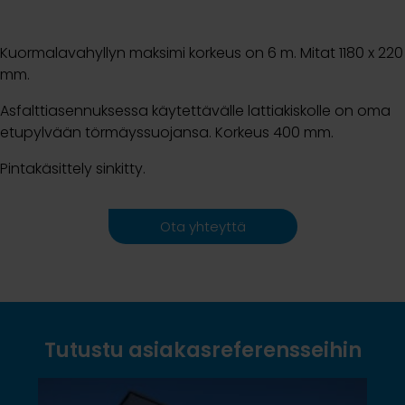
Kuormalavahyllyn maksimi korkeus on 6 m. Mitat 1180 x 220
mm.
Asfalttiasennuksessa käytettävälle lattiakiskolle on oma
etupylvään törmäyssuojansa. Korkeus 400 mm.
Pintakäsittely sinkitty.
Ota yhteyttä
Tutustu asiakasreferensseihin