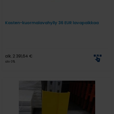
Kasten-kuormalavahylly 36 EUR lavapaikkaa
alk.
2 391,64
€
alv 0%