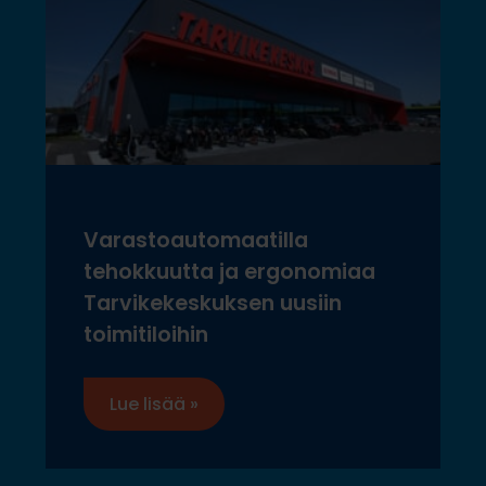
Varastoautomaatilla
tehokkuutta ja ergonomiaa
Tarvikekeskuksen uusiin
toimitiloihin
Lue lisää »