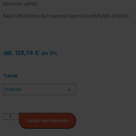
betonille sallittu.
Käytä lattiakiskoa, kun asennat kuormalavahyllystöt asfaltille.
alk.
129,74
€
alv 0%
Tuote
Lisää ostoskoriin