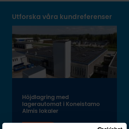
Utforska våra kundreferenser
Höjdlagring med
lagerautomat i Koneistamo
Almis lokaler
Läs mer »