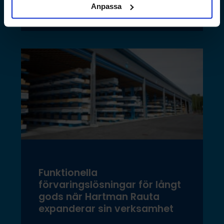
Läs mer »
Anpassa
Funktionella
förvaringslösningar för långt
gods när Hartman Rauta
expanderar sin verksamhet