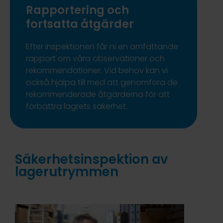
Rapportering och
fortsatta åtgärder
Efter inspektionen får ni en omfattande
rapport om våra observationer och
rekommendationer. Vid behov kan vi
också hjälpa till med att genomföra de
rekommenderade åtgärderna för att
förbättra lagrets säkerhet.
Säkerhetsinspektion av
lagerutrymmen