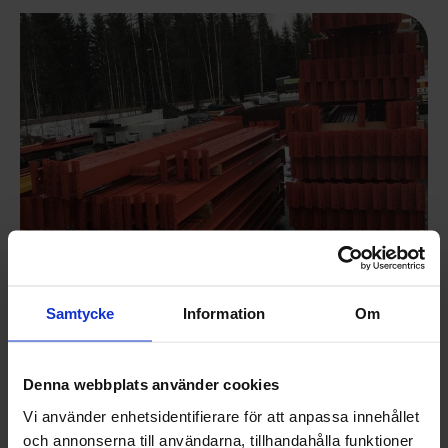
Samtycke
Information
Om
Återanvändning
Denna webbplats använder cookies
När möblerna i dina lokaler har nått slutet av
Vi använder enhetsidentifierare för att anpassa innehållet
sin livscykel, låt oss ta hand om återvinningen
och annonserna till användarna, tillhandahålla funktioner
åt dig. Vi demonterar, transporterar och