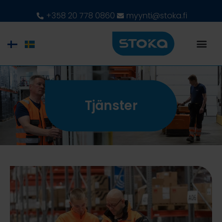
+358 20 778 0860
myynti@stoka.fi
Tjänster