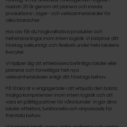
nästan 20 år genom att planera och inreda
produktions-, lager- och verksamhetslokaler för
olika branscher.
Hos oss får du högkvalitativa produkter och
helhetslösningar inom intern logistik. Vi betjänar ditt
företag sakkunnigt och flexibelt under hela lokalens
livscykel.
Vi hjälper dig att effektivisera befintliga lokaler eller
planerar och förverkligar helt nya
verksamhetslokaler enligt ditt företags behov.
På Stoka är vi engagerade i att erbjuda den bästa
möjliga kompetensen inom intern logistik och att
vara en pålitlig partner för våra kunder. Vi gör dina
lokaler effektiva, funktionella och anpassade för
framtida behov.
Vi betjänar lokalt i norra, östra, mellersta och västra