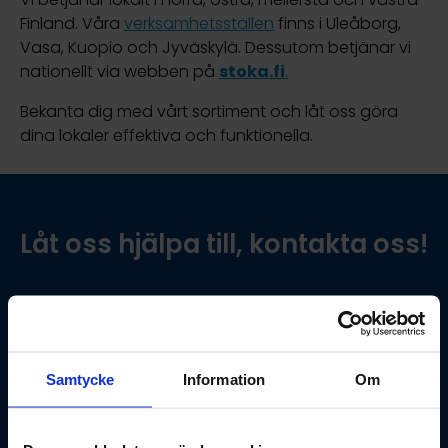
Finland. Våra
verksamhetsställen
finns i Uleåborg,
Vasa, Kuopio och Jyväskylä. Dessutom betjänar vi
nationellt via webben på
stoka.fi
.
Bekanta dig med vårt sortiment och låt oss göra
dina lokaler effektiva och funktionella.
Låt oss hjälpa till, kontakta oss!
Namn
Samtycke
Information
Om
E-post