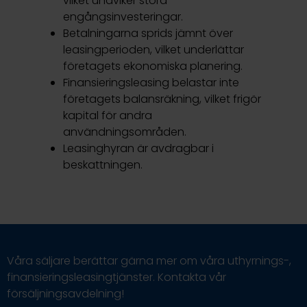
vilket undviker stora
engångsinvesteringar.
Betalningarna sprids jämnt över
leasingperioden, vilket underlättar
företagets ekonomiska planering.
Finansieringsleasing belastar inte
företagets balansräkning, vilket frigör
kapital för andra
användningsområden.
Leasinghyran är avdragbar i
beskattningen.
Våra säljare berättar gärna mer om våra uthyrnings-,
finansieringsleasingtjänster. Kontakta vår
försäljningsavdelning!