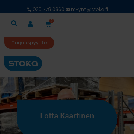
020 778 0860
myynti@stoka.fi
0
Tarjouspyyntö
Lotta Kaartinen