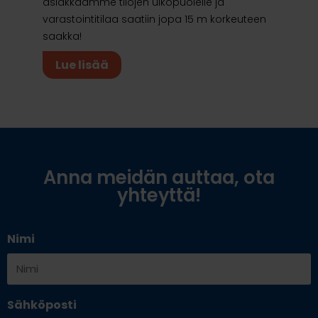
asiakkaamme tilojen ulkopuolelle ja
varastointitilaa saatiin jopa 15 m korkeuteen
saakka!
Lue lisää
Anna meidän auttaa, ota
yhteyttä!
Nimi
Sähköposti