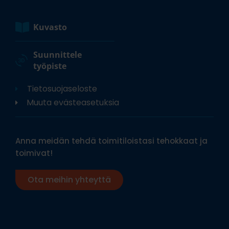
Kuvasto
Suunnittele
työpiste
Tietosuojaseloste
Muuta evästeasetuksia
Anna meidän tehdä toimitiloistasi tehokkaat ja
toimivat!
Ota meihin yhteyttä