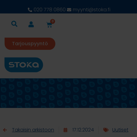
020 778 0860
myynti@stoka.fi
0
Tarjouspyyntö
Takaisin arkistoon
17.12.2024
Uutiset