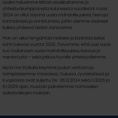
Lisäksi haluamme kiittää asiakkaitamme ja
yhteistyökumppaneita kuluneesta vuodesta! Vuosi
2024 on ollut täynnä uusia mahdollisuuksia, hienoja
kohtaamisia ja onnistumisia, joihin olemme saaneet
kulkea yhdessä teidän kanssanne.
Pian on aika hengähtää hetkeksi ja kääntää katse
kohti tulevaa vuotta 2025. Toivomme, että uusi vuosi
tuo mukanaan uusia mahdollisuuksia, kasvua ja
menestystä – sekä jatkoa hyvälle yhteistyöllemme.
Myös me Stokalla käymme joulun viettoon ja
toimipisteemme Vaasassa, Oulussa Jyväskylässä ja
Kuopiossa ovat suljettu 24.-26.12.2024 sekä 1.1.2025 ja
6.1.2025 ajan, muutoin palvelemme normaalien
aukioloaikojen mukaan.