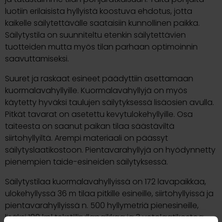
luotiin erilaisista hyllyistä koostuva ehdotus, jotta
kaikelle säilytettävälle saataisiin kunnollinen paikka.
Säilytystila on suunniteltu etenkin säilytettävien
tuotteiden mutta myös tilan parhaan optimoinnin
saavuttamiseksi.
Suuret ja raskaat esineet päädyttiin asettamaan
kuormalavahyllyille. Kuormalavahyllyjä on myös
käytetty hyväksi taulujen säilytyksessä lisäosien avulla.
Pitkät tavarat on asetettu kevytulokehyllyille. Osa
taiteesta on saanut paikan tilaa säästäviltä
siirtohyllyiltä. Arempi materiaali on päässyt
säilytyslaatikostoon. Pientavarahyllyjä on hyödynnetty
pienempien taide-esineiden säilytyksessä.
Säilytystilaa kuormalavahyllyissä on 172 lavapaikkaa,
ulokehyllyssä 36 m tilaa pitkille esineille, siirtohyllyissä ja
pientavarahyllyissä n. 500 hyllymetriä pienesineille,
lisäksi 100 kpl tekstiilirullapaikkaa ja 3 vetolaatikostoa.