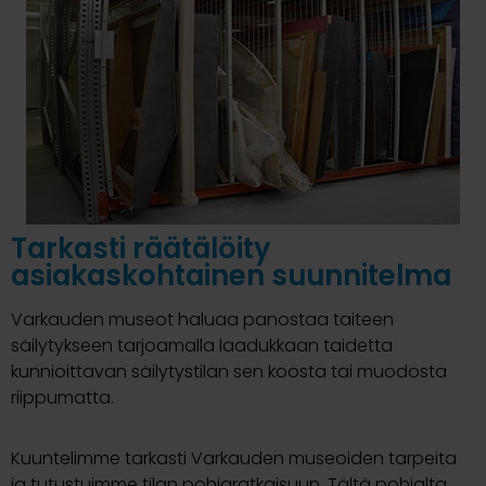
Tarkasti räätälöity
asiakaskohtainen suunnitelma
Varkauden museot haluaa panostaa taiteen
säilytykseen tarjoamalla laadukkaan taidetta
kunnioittavan säilytystilan sen koosta tai muodosta
riippumatta.
Kuuntelimme tarkasti Varkauden museoiden tarpeita
ja tutustuimme tilan pohjaratkaisuun. Tältä pohjalta