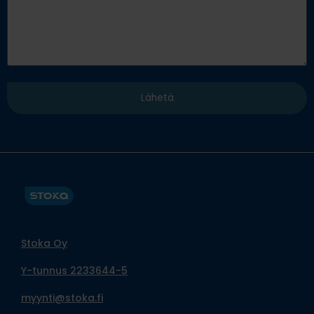
Stoka Oy
Y-tunnus 2233644-5
myynti@stoka.fi