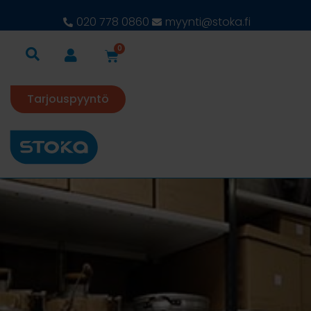
020 778 0860
myynti@stoka.fi
0
Tarjouspyyntö