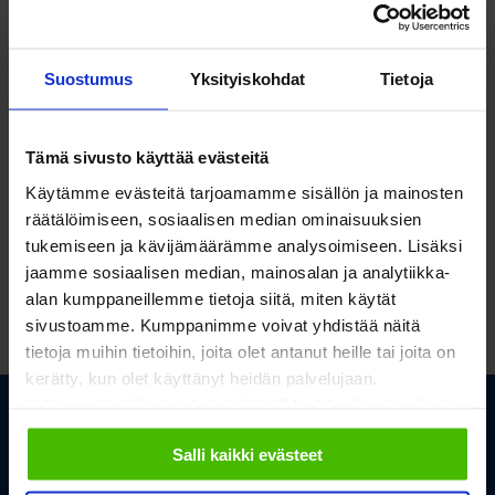
Asennus sujui sulavasti ja asiakas pääsi muuttamaan
tiloihin toivomassaan aikataulussa.
Suostumus
Yksityiskohdat
Tietoja
Tämä sivusto käyttää evästeitä
Käytämme evästeitä tarjoamamme sisällön ja mainosten
räätälöimiseen, sosiaalisen median ominaisuuksien
tukemiseen ja kävijämäärämme analysoimiseen. Lisäksi
jaamme sosiaalisen median, mainosalan ja analytiikka-
alan kumppaneillemme tietoja siitä, miten käytät
sivustoamme. Kumppanimme voivat yhdistää näitä
tietoja muihin tietoihin, joita olet antanut heille tai joita on
kerätty, kun olet käyttänyt heidän palvelujaan.
Valitsemalla "Yksityiskohdat" tai "Muokkaa" voit vaikuttaa
sallimiisi evästeisiin.
Anna meidän auttaa, ota
Salli kaikki evästeet
yhteyttä!