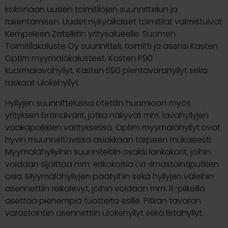
kokonaan uusien toimitilojen suunnittelun ja
rakentamisen. Uudet nykyaikaiset toimitilat valmistuivat
Kempeleen Zatelliitin yritysalueelle. Suomen
Toimitilakaluste Oy suunnitteli, toimitti ja asensi Kasten
Optim myymäläkalusteet, Kasten P90
kuormalavahyllyt, Kasten S90 pientavarahyllyt sekä
raskaat ulokehyllyt.
Hyllyjen suunnittelussa otettiin huomioon myös
yrityksen brändivärit, jotka näkyvät mm. lavahyllyjen
vaakapalkkien värityksessä. Optim myymälähyllyt ovat
hyvin muunneltavissa asiakkaan tarpeen mukaisesti.
Myymälähyllyihin suunniteltiin osaksi lankakorit, joihin
voidaan sijoittaa mm. erikokoisia LVI-ilmastointiputkien
osia. Myymälähyllyjen päätyihin sekä hyllyjen väleihin
asennettiin reikälevyt, joihin voidaan mm. R-piikeillä
asettaa pienempiä tuotteita esille. Pitkän tavaran
varastointiin asennettiin ulokehyllyt sekä listahyllyt.