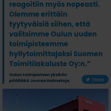
reagoitiin myös nopeasti.
Olemme erittäin
tyytyväisiä siihen, että
valitsimme Oulun uuden
toimipisteemme
hyllytoimittajaksi Suomen
Toimitilakaluste Oy:n.”
Oulun toimipisteen yksikön
Tweet
päällikkö Joonas Halmetoja.