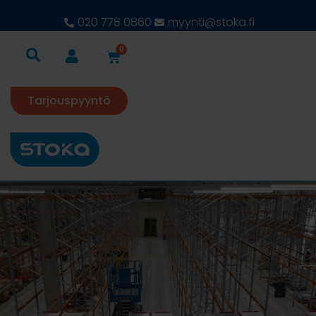
020 778 0860
myynti@stoka.fi
0
Tarjouspyyntö