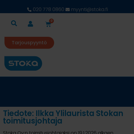
020 778 0860
myynti@stoka.fi
0
Tarjouspyyntö
Tiedote: Ilkka Ylilaurista Stokan
toimitusjohtaja
Stoka Oy:n toimitusjohtajaksi on 19.1.2026 alkaen