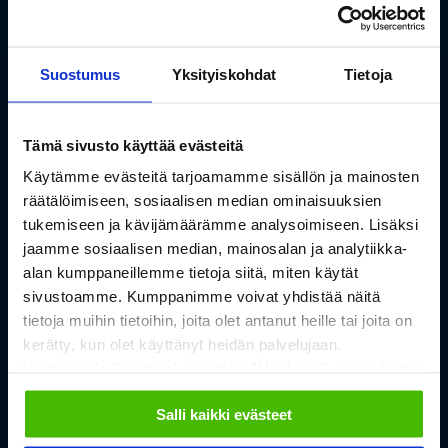
Anna meidän auttaa, ota
yhteyttä!
Suostumus
Yksityiskohdat
Tietoja
Nimi
Tämä sivusto käyttää evästeitä
Käytämme evästeitä tarjoamamme sisällön ja mainosten
Sähköposti
räätälöimiseen, sosiaalisen median ominaisuuksien
tukemiseen ja kävijämäärämme analysoimiseen. Lisäksi
jaamme sosiaalisen median, mainosalan ja analytiikka-
alan kumppaneillemme tietoja siitä, miten käytät
Viesti
sivustoamme. Kumppanimme voivat yhdistää näitä
tietoja muihin tietoihin, joita olet antanut heille tai joita on
kerätty, kun olet käyttänyt heidän palvelujaan.
Valitsemalla "Yksityiskohdat" tai "Muokkaa" voit vaikuttaa
sallimiisi evästeisiin.
Salli kaikki evästeet