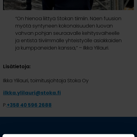
“On hienoa liittyä Stokan tiimiin. Näen fuusion
myötä syntyneen kokonaisuuden luovan
vahvan pohjan seuraavalle kehitysvaiheelle
ja entistä tiiviimmälle yhteistyölle asiakkaiden
ja kumppaneiden kanssa,” – Ilkka Ylilauri.
Lisätietoja:
Ilkka Ylilauri, toimitusjohtaja Stoka Oy
ilkka.ylilauri@stoka.fi
P.
+358 40 596
2688