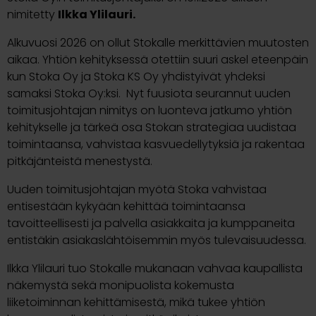
nimitetty
Ilkka Ylilauri.
Alkuvuosi 2026 on ollut Stokalle merkittävien muutosten
aikaa. Yhtiön kehityksessä otettiin suuri askel eteenpäin
kun Stoka Oy ja Stoka KS Oy yhdistyivät yhdeksi
samaksi Stoka Oy:ksi. Nyt fuusiota seurannut uuden
toimitusjohtajan nimitys on luonteva jatkumo yhtiön
kehitykselle ja tärkeä osa Stokan strategiaa uudistaa
toimintaansa, vahvistaa kasvuedellytyksiä ja rakentaa
pitkäjänteistä menestystä.
Uuden toimitusjohtajan myötä Stoka vahvistaa
entisestään kykyään kehittää toimintaansa
tavoitteellisesti ja palvella asiakkaita ja kumppaneita
entistäkin asiakaslähtöisemmin myös tulevaisuudessa.
Ilkka Ylilauri tuo Stokalle mukanaan vahvaa kaupallista
näkemystä sekä monipuolista kokemusta
liiketoiminnan kehittämisestä, mikä tukee yhtiön