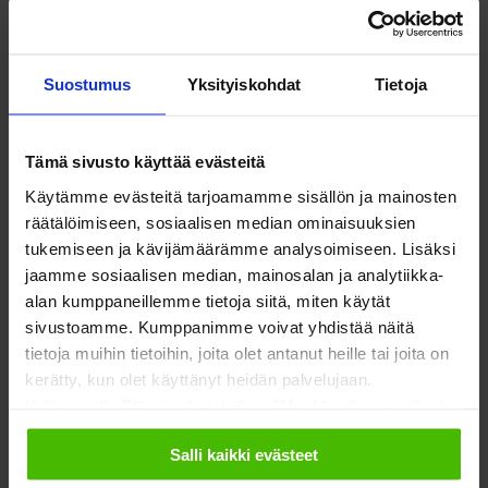
Hallinto
Suostumus
Yksityiskohdat
Tietoja
Ilkka Ylilauri
Tämä sivusto käyttää evästeitä
Toimitusjohtaja
Käytämme evästeitä tarjoamamme sisällön ja mainosten
räätälöimiseen, sosiaalisen median ominaisuuksien
Puh.
+358 40 596 2688
tukemiseen ja kävijämäärämme analysoimiseen. Lisäksi
ilkka.ylilauri@stoka.fi
jaamme sosiaalisen median, mainosalan ja analytiikka-
alan kumppaneillemme tietoja siitä, miten käytät
Lotta Kaartinen
sivustoamme. Kumppanimme voivat yhdistää näitä
tietoja muihin tietoihin, joita olet antanut heille tai joita on
kerätty, kun olet käyttänyt heidän palvelujaan.
Markkinointi ja viestintä
Valitsemalla "Yksityiskohdat" tai "Muokkaa" voit vaikuttaa
Puh.
+358 40 014 6000
sallimiisi evästeisiin.
lotta.kaartinen@stoka.fi
Salli kaikki evästeet