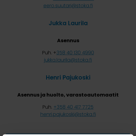
eero.suutari@stoka.fi
Jukka Laurila
Asennus
Puh. +
358 40 130 4990
jukka.laurila@stoka.fi
Henri Pajukoski
Asennus ja huolto, varastoautomaatit
Puh.
+358 40 417 7725
henri.pajukoski@stoka.fi