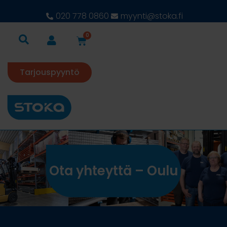
020 778 0860
myynti@stoka.fi
0
Tarjouspyyntö
Ota yhteyttä – Oulu