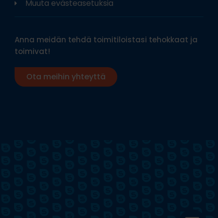
Muuta evästeasetuksia
Anna meidän tehdä toimitiloistasi tehokkaat ja
toimivat!
Ota meihin yhteyttä