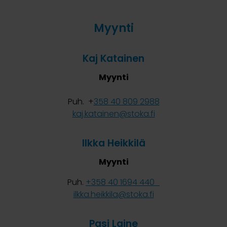
Myynti
Kaj Katainen
Myynti
Puh. +
358 40 809 2988
kaj.katainen@stoka.fi
Ilkka Heikkilä
Myynti
Puh.
+358 40 1694 440
ilkka.heikkila@stoka.fi
Pasi Laine