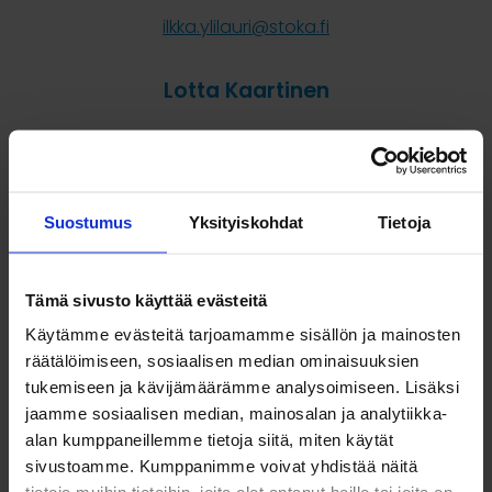
ilkka.ylilauri@stoka.fi
Lotta Kaartinen
Markkinointi ja viestintä
Puh.
+358 40 014 6000
Suostumus
Yksityiskohdat
Tietoja
lotta.kaartinen@stoka.fi
Tämä sivusto käyttää evästeitä
Laskutus
Käytämme evästeitä tarjoamamme sisällön ja mainosten
räätälöimiseen, sosiaalisen median ominaisuuksien
Laskutus
tukemiseen ja kävijämäärämme analysoimiseen. Lisäksi
laskutus@stoka.fi
jaamme sosiaalisen median, mainosalan ja analytiikka-
alan kumppaneillemme tietoja siitä, miten käytät
PDF-muotoisten laskujen vastaanotto:
invoice-
sivustoamme. Kumppanimme voivat yhdistää näitä
22336445@kollektor.fi