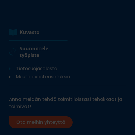
Kuvasto
Suunnittele
työpiste
Tietosuojaseloste
Muuta evästeasetuksia
Anna meidän tehdä toimitiloistasi tehokkaat ja
toimivat!
Ota meihin yhteyttä