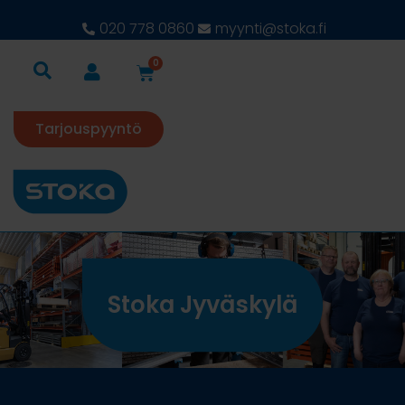
020 778 0860
myynti@stoka.fi
0
Tarjouspyyntö
Stoka Jyväskylä