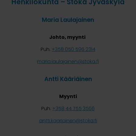
Henkilökunta – Stoka Jyväskylä
Maria Laulajainen
Johto, myynti
Puh.
+358 050 596 2314
maria.laulajainen@stoka.fi
Antti Kääriäinen
Myynti
Puh.
+358 44 755 3566
antti.kaariainen@stoka.fi